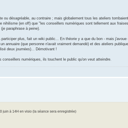
ou désagréable, au contraire ; mais globalement tous les ateliers tombaient à
 de nihilisme (en off) que "les conseillers numériques sont tellement aux fraise
 (je paraphrase à peine).
participer plus, fait un wiki public... En théorie y a que du bon - mais j'avoue 
re un annuaire (que personne n'avait vraiment demandé) et des ateliers publiqu
ilisé deux journées)... Démotivant !
s conseillers numériques, ils touchent le public qu'on veut atteindre.
 juin à 14H en visio (la séance sera enregistrée)