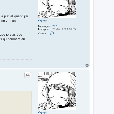
 plat et quand j'ai
s on va pas
Otyugh
Messages :
207
Inscription :
28 déc. 2024 18:35
C
Contact :
que je suis très
o
n
es qui tournent en
t
a
c
t
e
r
O
t
H
y
a
u
u
g
h
t
Otyugh