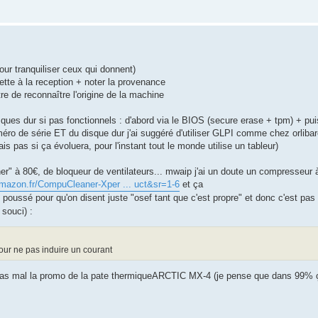
ur tranquiliser ceux qui donnent)
nette à la reception + noter la provenance
re de reconnaître l'origine de la machine
ues dur si pas fonctionnels : d'abord via le BIOS (secure erase + tpm) + pui
éro de série ET du disque dur j'ai suggéré d'utiliser GLPI comme chez orlibare
ais pas si ça évoluera, pour l'instant tout le monde utilise un tableur)
eaner" à 80€, de bloqueur de ventilateurs... mwaip j'ai un doute un compresseu
amazon.fr/CompuCleaner-Xper ... uct&sr=1-6
et ça
ai poussé pour qu'on disent juste "osef tant que c'est propre" et donc c'est pas
 souci) :
our ne pas induire un courant
 pas mal la promo de la pate thermiqueARCTIC MX-4 (je pense que dans 99% ç