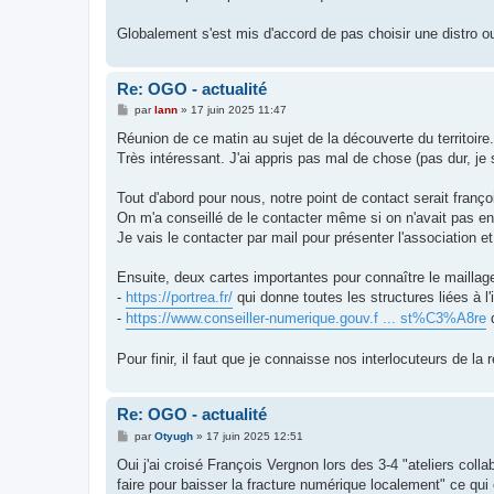
Globalement s'est mis d'accord de pas choisir une distro ou
Re: OGO - actualité
M
par
lann
»
17 juin 2025 11:47
e
s
Réunion de ce matin au sujet de la découverte du territoire.
s
Très intéressant. J'ai appris pas mal de chose (pas dur, je
a
g
e
Tout d'abord pour nous, notre point de contact serait fran
On m'a conseillé de le contacter même si on n'avait pas en
Je vais le contacter par mail pour présenter l'association 
Ensuite, deux cartes importantes pour connaître le maillage 
-
https://portrea.fr/
qui donne toutes les structures liées à l
-
https://www.conseiller-numerique.gouv.f ... st%C3%A8re
q
Pour finir, il faut que je connaisse nos interlocuteurs de la
Re: OGO - actualité
M
par
Otyugh
»
17 juin 2025 12:51
e
s
Oui j'ai croisé François Vergnon lors des 3-4 "ateliers colla
s
faire pour baisser la fracture numérique localement" ce qui 
a