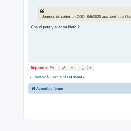
e
s
s
a
g
- Journée de cohésion OGO : 9/9/2025 aux abeilles à Qu
e
Chaud pour y aller ou blerh ?
Répondre
Revenir à « Actualités et débat »
Accueil du forum