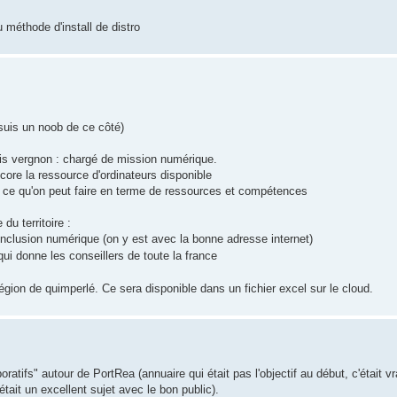
 méthode d'install de distro
 suis un noob de ce côté)
çois vergnon : chargé de mission numérique.
core la ressource d'ordinateurs disponible
et ce qu'on peut faire en terme de ressources et compétences
du territoire :
'inclusion numérique (on y est avec la bonne adresse internet)
ui donne les conseillers de toute la france
 région de quimperlé. Ce sera disponible dans un fichier excel sur le cloud.
boratifs" autour de PortRea (annuaire qui était pas l'objectif au début, c'était
était un excellent sujet avec le bon public).