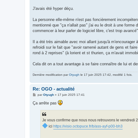
g
e
J'avais été hyper déçu.
La personne elle-même n'est pas foncièrement incompétente 
mentionné que "ça n'allait pas" j'ai eu le droit à une forme
commencer à leur parler de logiciel libre, c'est trop avancé"
Il a été très aimable avec moi allant jusqu'à m'encourager à 
refroidi sur le fait que "avoir ramené autant de gens et fai
rond à 2 reprises" (à lorient et st thurien, ça m'avait immob
Cela dit on a tout avantage à se faire connaître de lui et de
Dernière modification par
Otyugh
le 17 juin 2025 17:42, modifié 1 fois.
Re: OGO - actualité
M
par
Otyugh
»
17 juin 2025 17:41
e
s
Ça arrête pas
s
a
g
e
Je vous confirme que nous nous retrouvons le vendredi 20
ici
https://visio.octopuce.fr/b/ass-ayf-p00-bh3