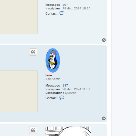
Messages :
207
Inscription :
28 déc. 2024 18:35
C
Contact :
o
n
t
a
c
t
e
H
r
a
O
u
t
y
t
u
g
h
lann
Site Admin
Messages :
187
Inscription :
28 déc. 2024 11:51
Localisation :
Queven
C
Contact :
o
n
t
a
c
H
t
e
a
r
u
l
t
a