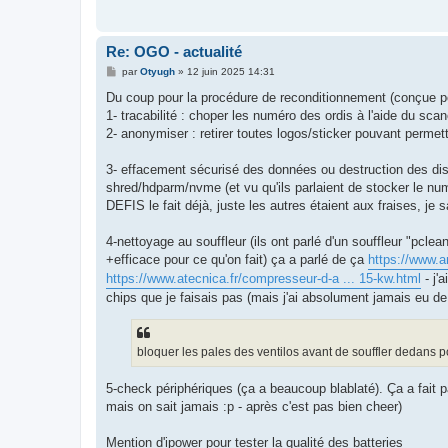
Re: OGO - actualité
M
par
Otyugh
»
12 juin 2025 14:31
e
s
Du coup pour la procédure de reconditionnement (conçue po
s
1- tracabilité : choper les numéro des ordis à l'aide du sca
a
g
2- anonymiser : retirer toutes logos/sticker pouvant permett
e
3- effacement sécurisé des données ou destruction des disq
shred/hdparm/nvme (et vu qu'ils parlaient de stocker le num
DEFIS le fait déjà, juste les autres étaient aux fraises, je s
4-nettoyage au souffleur (ils ont parlé d'un souffleur "pcl
+efficace pour ce qu'on fait) ça a parlé de ça
https://www.
https://www.atecnica.fr/compresseur-d-a ... 15-kw.html
- j'
chips que je faisais pas (mais j'ai absolument jamais eu de
bloquer les pales des ventilos avant de souffler dedans p
5-check périphériques (ça a beaucoup blablaté). Ça a fait
mais on sait jamais :p - après c'est pas bien cheer)
Mention d'ipower pour tester la qualité des batteries