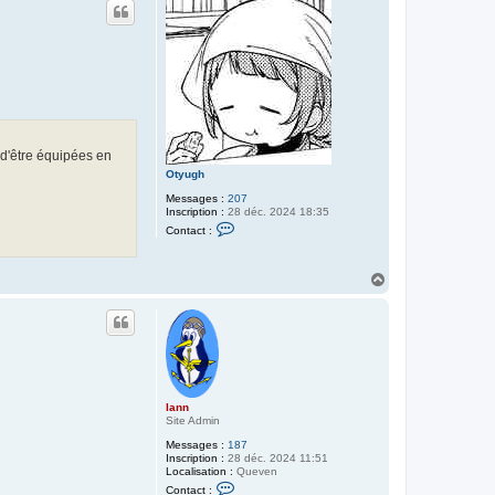
c
t
t
e
r
l
a
n
n
 d'être équipées en
Otyugh
Messages :
207
Inscription :
28 déc. 2024 18:35
C
Contact :
o
n
t
a
H
c
a
t
u
e
t
r
O
t
y
u
g
lann
h
Site Admin
Messages :
187
Inscription :
28 déc. 2024 11:51
Localisation :
Queven
C
Contact :