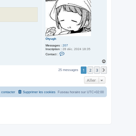
n
n
Otyugh
Messages :
207
Inscription :
28 déc. 2024 18:35
C
Contact :
o
n
H
t
a
a
1
2
3
u
Suivant
25 messages
c
t
t
e
Aller
r
O
t
 contacter
Supprimer les cookies
Fuseau horaire sur
UTC+02:00
y
u
g
h