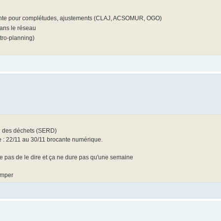
-jointe pour complétudes, ajustements (CLAJ, ACSOMUR, OGO)
dans le réseau
tro-planning)
n des déchets (SERD)
ne : 22/11 au 30/11 brocante numérique.
e pas de le dire et ça ne dure pas qu'une semaine
imper