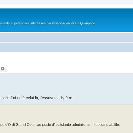
érents et personnes intéressés par l'association libre à Quimperlé
echercher
Recherche avancée
rt. J'ai noté celui-là, j'essayerai d'y être.
ipe d'Ordi Grand Ouest au poste d'assistante administration et comptabilité.