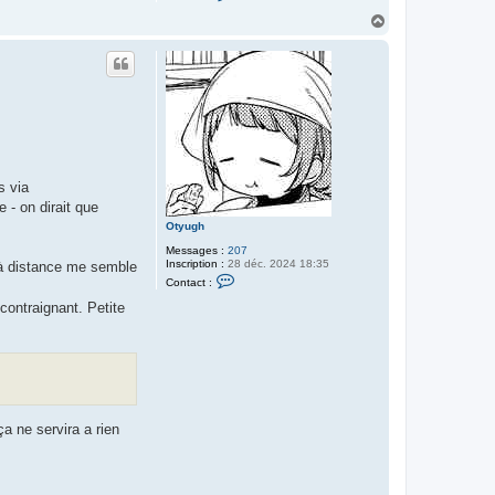
o
n
H
t
a
a
u
c
t
t
e
r
l
a
n
n
s via
 - on dirait que
Otyugh
Messages :
207
Inscription :
28 déc. 2024 18:35
r à distance me semble
C
Contact :
o
n
 contraignant. Petite
t
a
c
t
e
r
O
t
y
a ne servira a rien
u
g
h