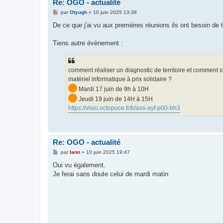
Re: OGO - actualité
M
par
Otyugh
»
10 juin 2025 13:38
e
s
De ce que j'ai vu aux premières réunions ils ont besoin de t
s
a
g
Tiens autre évènement :
e
comment réaliser un diagnostic de territoire et comment s
matériel informatique à prix solidaire ?
Mardi 17 juin de 9h à 10H
Jeudi 19 juin de 14H à 15H
https://visio.octopuce.fr/b/ass-ayf-p00-bh3
Re: OGO - actualité
M
par
lann
»
10 juin 2025 19:47
e
s
Oui vu également.
s
Je ferai sans doute celui de mardi matin
a
g
e