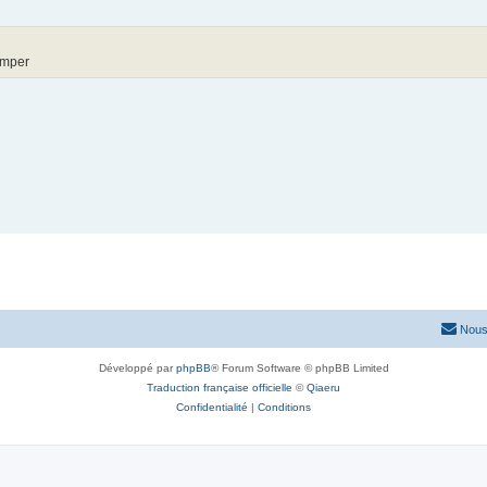
imper
Nous
Développé par
phpBB
® Forum Software © phpBB Limited
Traduction française officielle
©
Qiaeru
Confidentialité
|
Conditions