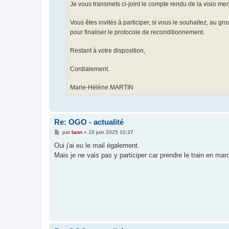
Je vous transmets ci-joint le compte rendu de la visio men
Vous êtes invités à participer, si vous le souhaitez, au gr
pour finaliser le protocole de reconditionnement.
Restant à votre disposition,
Cordialement.
Marie-Hélène MARTIN
Re: OGO - actualité
M
par
lann
»
10 juin 2025 10:37
e
s
Oui j'ai eu le mail également.
s
Mais je ne vais pas y participer car prendre le train en ma
a
g
e