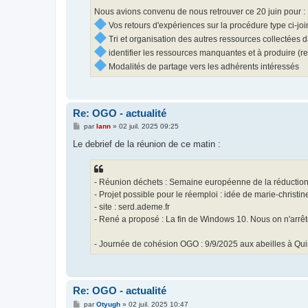
Nous avions convenu de nous retrouver ce 20 juin pour :
Vos retours d'expériences sur la procédure type ci
Tri et organisation des autres ressources collectées 
identifier les ressources manquantes et à produire (re
Modalités de partage vers les adhérents intéressés
Re: OGO - actualité
M
par
lann
»
02 juil. 2025 09:25
e
s
Le debrief de la réunion de ce matin :
s
a
g
e
- Réunion déchets : Semaine européenne de la réductio
- Projet possible pour le réemploi : idée de marie-christi
- site : serd.ademe.fr
- René a proposé : La fin de Windows 10. Nous on n'arrêt
- Journée de cohésion OGO : 9/9/2025 aux abeilles à Qu
Re: OGO - actualité
M
par
Otyugh
»
02 juil. 2025 10:47