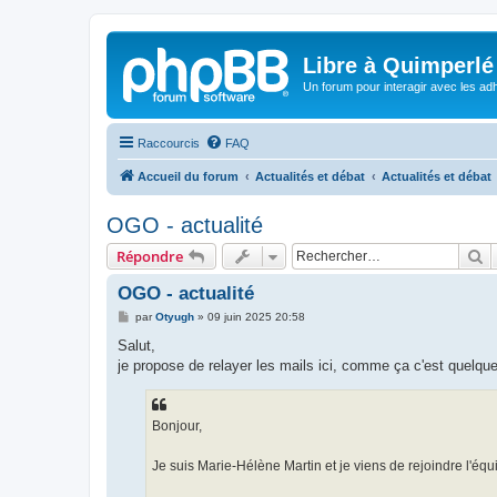
Libre à Quimperlé
Un forum pour interagir avec les adh
Raccourcis
FAQ
Accueil du forum
Actualités et débat
Actualités et débat
OGO - actualité
R
Répondre
OGO - actualité
M
par
Otyugh
»
09 juin 2025 20:58
e
s
Salut,
s
je propose de relayer les mails ici, comme ça c'est quelque pa
a
g
e
Bonjour,
Je suis Marie-Hélène Martin et je viens de rejoindre l'équ