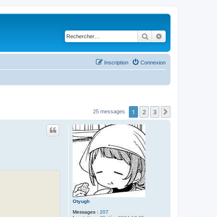
Rechercher
Recherche avancé
Inscription
Connexion
1
2
3
Suivant
25 messages
Otyugh
Messages :
207