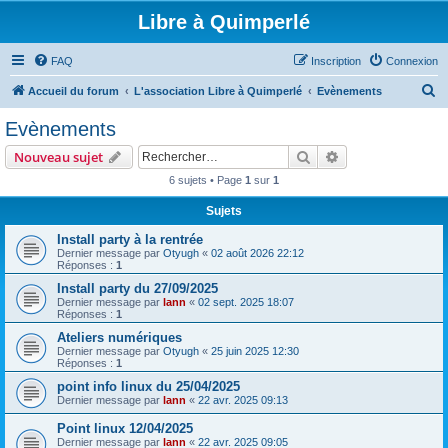
Libre à Quimperlé
FAQ
Inscription
Connexion
R
Accueil du forum
L'association Libre à Quimperlé
Evènements
e
Evènements
c
Rechercher
Recherche avanc
Nouveau sujet
h
6 sujets • Page
1
sur
1
e
Sujets
r
c
Install party à la rentrée
Dernier message par
Otyugh
«
02 août 2026 22:12
h
Réponses :
1
e
Install party du 27/09/2025
Dernier message par
lann
«
02 sept. 2025 18:07
r
Réponses :
1
Ateliers numériques
Dernier message par
Otyugh
«
25 juin 2025 12:30
Réponses :
1
point info linux du 25/04/2025
Dernier message par
lann
«
22 avr. 2025 09:13
Point linux 12/04/2025
Dernier message par
lann
«
22 avr. 2025 09:05