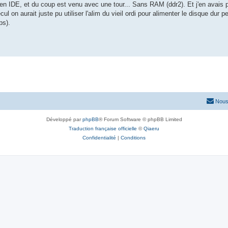
 en IDE, et du coup est venu avec une tour... Sans RAM (ddr2). Et j'en avais
l on aurait juste pu utiliser l'alim du vieil ordi pour alimenter le disque dur 
ps).
Nous
Développé par
phpBB
® Forum Software © phpBB Limited
Traduction française officielle
©
Qiaeru
Confidentialité
|
Conditions