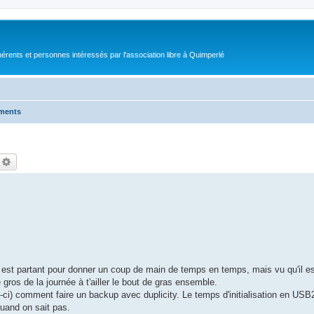
érents et personnes intéressés par l'association libre à Quimperlé
ments
echercher
Recherche avancée
est partant pour donner un coup de main de temps en temps, mais vu qu'il est 
gros de la journée à t'ailler le bout de gras ensemble.
p-ci) comment faire un backup avec duplicity. Le temps d'initialisation en USB
quand on sait pas.