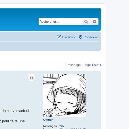
Rechercher
Recherche avancé
Inscription
Connexion
1 message • Page
1
sur
1
loin il va surtout
Otyugh
2 pour faire une
Messages :
207