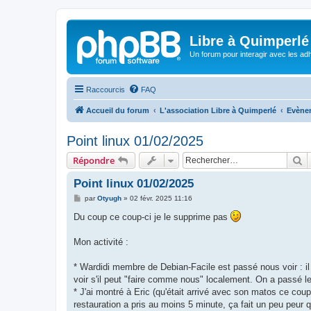
Libre à Quimperlé
Un forum pour interagir avec les adh
Raccourcis
FAQ
Accueil du forum
L'association Libre à Quimperlé
Evène
Point linux 01/02/2025
R
Répondre
Point linux 01/02/2025
M
par
Otyugh
»
02 févr. 2025 11:16
e
s
Du coup ce coup-ci je le supprime pas
s
a
g
Mon activité :
e
* Wardidi membre de Debian-Facile est passé nous voir : il 
voir s'il peut "faire comme nous" localement. On a passé le 
* J'ai montré à Eric (qu'était arrivé avec son matos ce cou
restauration a pris au moins 5 minute, ça fait un peu peur 