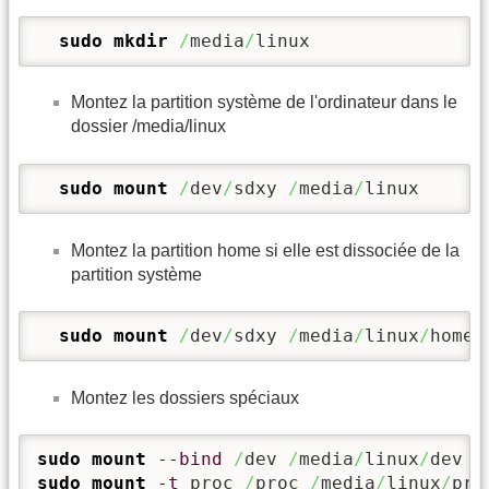
sudo
mkdir
/
media
/
linux
Montez la partition système de l'ordinateur dans le
dossier /media/linux
sudo
mount
/
dev
/
sdxy 
/
media
/
linux
Montez la partition home si elle est dissociée de la
partition système
sudo
mount
/
dev
/
sdxy 
/
media
/
linux
/
home
Montez les dossiers spéciaux
sudo
mount
--bind
/
dev 
/
media
/
linux
/
sudo
mount
-t
 proc 
/
proc 
/
media
/
linux
/