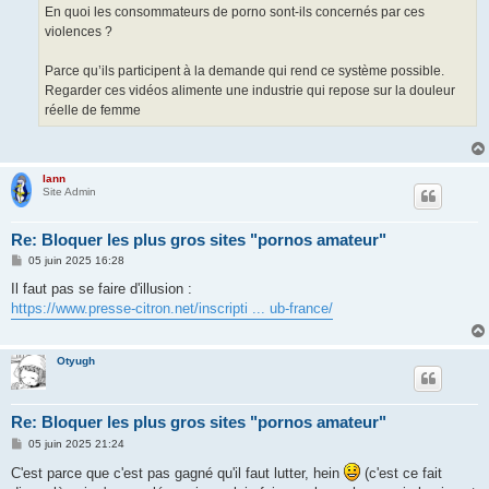
En quoi les consommateurs de porno sont-ils concernés par ces
violences ?
Parce qu’ils participent à la demande qui rend ce système possible.
Regarder ces vidéos alimente une industrie qui repose sur la douleur
réelle de femme
lann
Site Admin
Re: Bloquer les plus gros sites "pornos amateur"
M
05 juin 2025 16:28
e
s
Il faut pas se faire d'illusion :
s
https://www.presse-citron.net/inscripti ... ub-france/
a
g
e
Otyugh
Re: Bloquer les plus gros sites "pornos amateur"
M
05 juin 2025 21:24
e
s
C'est parce que c'est pas gagné qu'il faut lutter, hein
(c'est ce fait
s