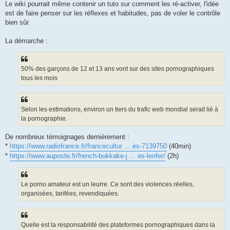
Le wiki pourrait même contenir un tuto sur comment les ré-activer, l'idée
est de faire penser sur les réflexes et habitudes, pas de voler le contrôle
bien sûr.
La démarche :
50% des garçons de 12 et 13 ans vont sur des sites pornographiques
tous les mois
Selon les estimations, environ un tiers du trafic web mondial serait lié à
la pornographie.
De nombreux témoignages dernièrement :
*
https://www.radiofrance.fr/francecultur ... es-7139750
(40min)
*
https://www.auposte.fr/french-bukkake-j ... es-lenfer/
(2h)
Le porno amateur est un leurre. Ce sont des violences réelles,
organisées, tarifées, revendiquées.
Quelle est la responsabilité des plateformes pornographiques dans la