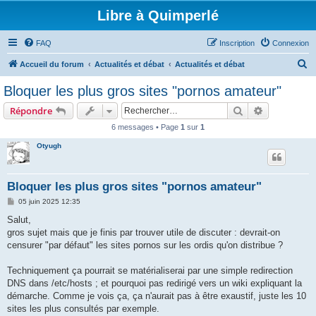
Libre à Quimperlé
FAQ
Inscription
Connexion
R
Accueil du forum
Actualités et débat
Actualités et débat
e
Bloquer les plus gros sites "pornos amateur"
c
Rechercher
Recherche 
Répondre
h
6 messages • Page
1
sur
1
e
Otyugh
r
c
h
Bloquer les plus gros sites "pornos amateur"
e
M
05 juin 2025 12:35
e
r
s
Salut,
s
gros sujet mais que je finis par trouver utile de discuter : devrait-on
a
g
censurer "par défaut" les sites pornos sur les ordis qu'on distribue ?
e
Techniquement ça pourrait se matérialiserai par une simple redirection
DNS dans /etc/hosts ; et pourquoi pas redirigé vers un wiki expliquant la
démarche. Comme je vois ça, ça n'aurait pas à être exaustif, juste les 10
sites les plus consultés par exemple.