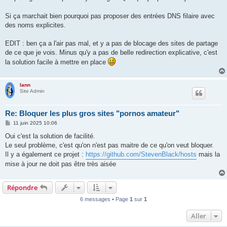
e
Si ça marchait bien pourquoi pas proposer des entrées DNS filaire avec
des noms explicites.
EDIT : ben ça a l'air pas mal, et y a pas de blocage des sites de partage
de ce que je vois. Minus qu'y a pas de belle redirection explicative, c'est
la solution facile à mettre en place
lann
Site Admin
Re: Bloquer les plus gros sites "pornos amateur"
M
11 juin 2025 10:06
e
s
Oui c'est la solution de facilité.
s
Le seul problème, c'est qu'on n'est pas maitre de ce qu'on veut bloquer.
a
g
Il y a également ce projet :
https://github.com/StevenBlack/hosts
mais la
e
mise à jour ne doit pas être très aisée
Répondre
6 messages • Page
1
sur
1
Aller