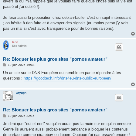
divers là qui m'a rappelé que je voulais faire quelque chose puis la vie est
a
g
passé et j'ai oublié !).
e
Je ferai aussi la proposition chez debian-facile, c'est un sujet intéressant
; on hésite à rien faire et à envoyer des signals (au moins perso j'y vois
pas un mal si c'est avec transparence pour de bonnes raisons).
lann
Site Admin
Re: Bloquer les plus gros sites "pornos amateur"
M
10 juin 2025 19:48
e
s
Un article sur le DNS Européen qui semble en partie répondre à tes
s
questions :
https://goodtech.info/dns4eu-dns-public-europeen/
a
g
e
Otyugh
Re: Bloquer les plus gros sites "pornos amateur"
M
10 juin 2025 22:15
e
s
Je dirai que "oui et non" vu qu'on aurait pas la main sur ce qu'on censure.
s
Genre ils auraient aussi probablement tendance à bloquer les contenus
a
g
de partage comme piratebay ou libgen. Quoique j'ai pas essayé encore !