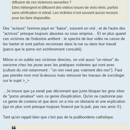
diffusion de ces violences sexuelles ?
Elles hébergent et diffusent des vidéos issues de viols réels, parfois
sans vérification ni retrait. Les victimes n’ont souvent aucun recours
pour les faire disparaître.
Des "acteurs" homme payé en "baise", souvent en viol ; et de l'autre des
"actrices" presque toujours abusées ou sous emprise... Et en plus quand
ces victimes de l'industrie arrêtent : le spectre de leur vidéo ne cesse de
les hanter et sont parfois reconnues dans la rue ou dans leur travail
(parce que le porno est extrêmement consulté).
Même si on oublie ses victimes directes, on voit aussi "un retour" du
sexisme chez les jeune avec les pratiques violentes qui vont avec
(culture du viol notamment : "un non veut pas vraiment dire non"). Faut
pas prendre mon mot là-dessus mais retrouver les travaux de sociologie
sur le sujet >_>
...Je trouve que ça serait pas déconnant que juste bloquer les gros sites
de "porno amateur" vers ce genre d'explication. Qu'on ne cautionne pas
ce genre de contenu et que donc on a mis un obstacle et une explication
(qui en plus sont presque toujours financé par la pub, pas nos amis ©).
Tant qu'on rappel bien que c'est pas de la pudibonderie catholique.