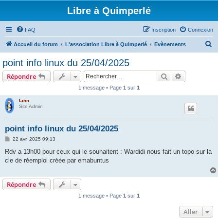
Libre à Quimperlé
FAQ
Inscription
Connexion
R
Accueil du forum
L'association Libre à Quimperlé
Evènements
e
point info linux du 25/04/2025
c
Rechercher
Recherche 
Répondre
h
1 message • Page
1
sur
1
e
lann
r
Site Admin
c
h
point info linux du 25/04/2025
e
M
22 avr. 2025 09:13
e
r
s
Rdv a 13h00 pour ceux qui le souhaitent : Wardidi nous fait un topo sur la
s
cle de rėemploi crėėe par emabuntus
a
g
e
Répondre
1 message • Page
1
sur
1
Aller