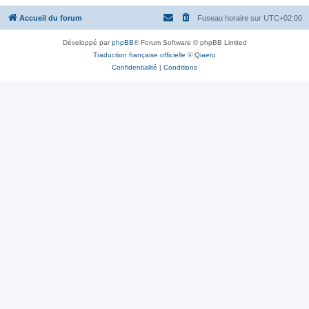
Accueil du forum
Fuseau horaire sur
UTC+02:00
Développé par
phpBB
® Forum Software © phpBB Limited
Traduction française officielle
©
Qiaeru
Confidentialité
|
Conditions