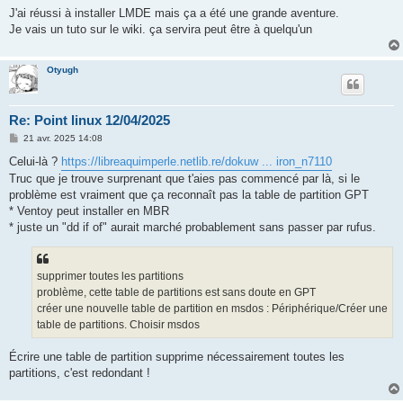
J'ai réussi à installer LMDE mais ça a été une grande aventure.
Je vais un tuto sur le wiki. ça servira peut être à quelqu'un
Otyugh
Re: Point linux 12/04/2025
M
21 avr. 2025 14:08
e
s
Celui-là ?
https://libreaquimperle.netlib.re/dokuw ... iron_n7110
s
Truc que je trouve surprenant que t'aies pas commencé par là, si le
a
g
problème est vraiment que ça reconnaît pas la table de partition GPT
e
* Ventoy peut installer en MBR
* juste un "dd if of" aurait marché probablement sans passer par rufus.
supprimer toutes les partitions
problème, cette table de partitions est sans doute en GPT
créer une nouvelle table de partition en msdos : Périphérique/Créer une
table de partitions. Choisir msdos
Écrire une table de partition supprime nécessairement toutes les
partitions, c'est redondant !