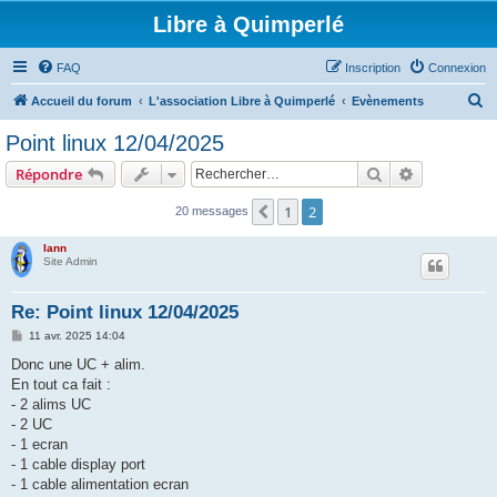
Libre à Quimperlé
FAQ
Inscription
Connexion
R
Accueil du forum
L'association Libre à Quimperlé
Evènements
e
Point linux 12/04/2025
c
Rechercher
Recherche 
Répondre
h
e
1
2
Précédent
20 messages
r
lann
c
Site Admin
h
Re: Point linux 12/04/2025
e
M
11 avr. 2025 14:04
r
e
s
Donc une UC + alim.
s
En tout ca fait :
a
g
- 2 alims UC
e
- 2 UC
- 1 ecran
- 1 cable display port
- 1 cable alimentation ecran