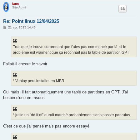
lann
Site Admin
Re: Point linux 12/04/2025
M
21 avr. 2025 14:46
e
s
s
a
g
Truc que je trouve surprenant que t'aies pas commencé par là, si le
e
problème est vraiment que ça reconnaît pas la table de partition GPT
Fallait-il encore le savoir
* Ventoy peut installer en MBR
Oui mais, il fait automatiquement une table de partitions en GPT. J'ai
besoin d'une en msdos
* juste un "dd if of" aurait marché probablement sans passer par rufus.
C'est ce que j'ai pensé mais pas encore essayé