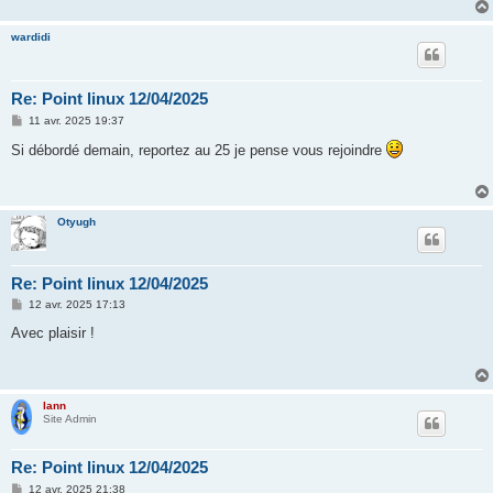
wardidi
Re: Point linux 12/04/2025
M
11 avr. 2025 19:37
e
s
Si débordé demain, reportez au 25 je pense vous rejoindre
s
a
g
e
Otyugh
Re: Point linux 12/04/2025
M
12 avr. 2025 17:13
e
s
Avec plaisir !
s
a
g
e
lann
Site Admin
Re: Point linux 12/04/2025
M
12 avr. 2025 21:38