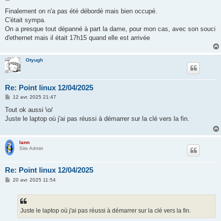
e
s
Finalement on n'a pas été débordé mais bien occupé.
s
C'était sympa.
a
g
On a presque tout dépanné à part la dame, pour mon cas, avec son souci
e
d'ethernet mais il était 17h15 quand elle est arrivée
Otyugh
Re: Point linux 12/04/2025
M
12 avr. 2025 21:47
e
s
Tout ok aussi \o/
s
Juste le laptop où j'ai pas réussi à démarrer sur la clé vers la fin.
a
g
e
lann
Site Admin
Re: Point linux 12/04/2025
M
20 avr. 2025 11:54
e
s
s
a
g
Juste le laptop où j'ai pas réussi à démarrer sur la clé vers la fin.
e