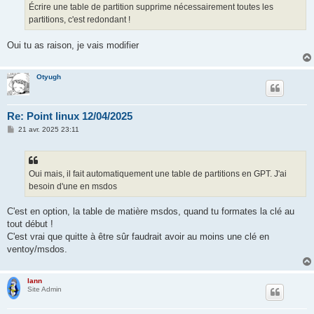
Écrire une table de partition supprime nécessairement toutes les
partitions, c'est redondant !
Oui tu as raison, je vais modifier
Otyugh
Re: Point linux 12/04/2025
M
21 avr. 2025 23:11
e
s
s
a
g
Oui mais, il fait automatiquement une table de partitions en GPT. J'ai
e
besoin d'une en msdos
C'est en option, la table de matière msdos, quand tu formates la clé au
tout début !
C'est vrai que quitte à être sûr faudrait avoir au moins une clé en
ventoy/msdos.
lann
Site Admin