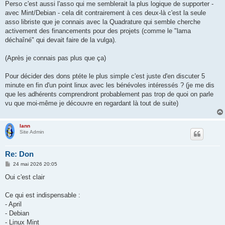
Perso c'est aussi l'asso qui me semblerait la plus logique de supporter -
avec Mint/Debian - cela dit contrairement à ces deux-là c'est la seule
asso libriste que je connais avec la Quadrature qui semble cherche
activement des financements pour des projets (comme le "lama
déchaîné" qui devait faire de la vulga).
(Après je connais pas plus que ça)
Pour décider des dons ptéte le plus simple c'est juste d'en discuter 5
minute en fin d'un point linux avec les bénévoles intéressés ? (je me dis
que les adhérents comprendront probablement pas trop de quoi on parle
vu que moi-même je découvre en regardant là tout de suite)
lann
Site Admin
Re: Don
M
24 mai 2026 20:05
e
s
Oui c'est clair
s
a
g
Ce qui est indispensable :
e
- April
- Debian
- Linux Mint