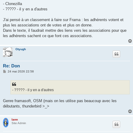
- Clonezilla
- ????? - il y en a d'autres
J'ai pensé à un classement à faire sur Frama : les adhérents votent et
plus les associations ont de votes et plus on donne.
Dans le texte, il faudrait mettre des liens vers les associations pour que
les adhérents sachent ce que font ces associations.
Otyugh
Re: Don
M
24 mai 2026 22:58
e
s
s
a
g
- ????? - il y en a d'autres
e
Genre framasoft, OSM (mais on les utilise pas beaucoup avec les
débutants, thunderbird >_>
lann
Site Admin