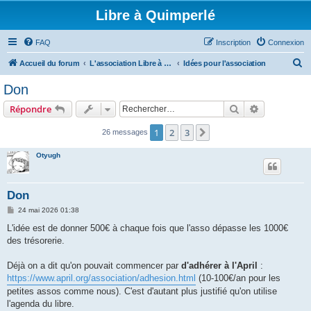
Libre à Quimperlé
FAQ
Inscription
Connexion
R
Accueil du forum
L'association Libre à Quimperlé
Idées pour l'association
e
Don
c
Rechercher
Recherche 
Répondre
h
e
1
2
3
Suivant
26 messages
r
Otyugh
c
h
Don
e
M
24 mai 2026 01:38
r
e
s
L'idée est de donner 500€ à chaque fois que l'asso dépasse les 1000€
s
des trésorerie.
a
g
e
Déjà on a dit qu'on pouvait commencer par
d'adhérer à l'April
:
https://www.april.org/association/adhesion.html
(10-100€/an pour les
petites assos comme nous). C'est d'autant plus justifié qu'on utilise
l'agenda du libre.