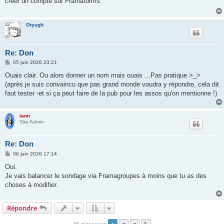
créer un compte sur Framaforms.
a
g
e
Otyugh
Re: Don
M
05 juin 2026 23:21
e
s
Ouais clair. Ou alors donner un nom mais ouais ...Pas pratique >_>
s
(après je suis convaincu que pas grand monde voudra y répondre, cela dit
a
g
faut tester -et si ça peut faire de la pub pour les assos qu'on mentionne !)
e
lann
Site Admin
Re: Don
M
06 juin 2026 17:14
e
s
Oui.
s
Je vais balancer le sondage via Framagroupes à moins que tu as des
a
g
choses à modifier.
e
Répondre