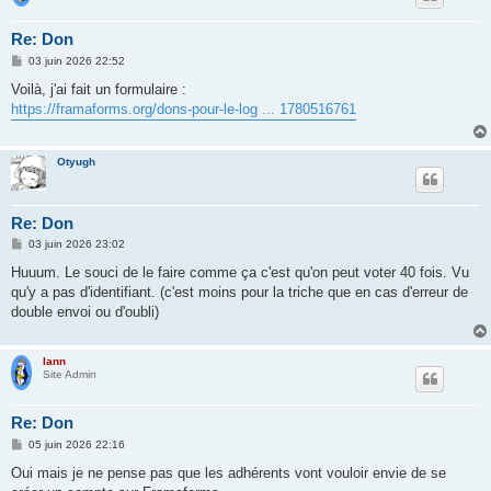
Re: Don
M
03 juin 2026 22:52
e
s
Voilà, j'ai fait un formulaire :
s
https://framaforms.org/dons-pour-le-log ... 1780516761
a
g
e
Otyugh
Re: Don
M
03 juin 2026 23:02
e
s
Huuum. Le souci de le faire comme ça c'est qu'on peut voter 40 fois. Vu
s
qu'y a pas d'identifiant. (c'est moins pour la triche que en cas d'erreur de
a
g
double envoi ou d'oubli)
e
lann
Site Admin
Re: Don
M
05 juin 2026 22:16
e
s
Oui mais je ne pense pas que les adhérents vont vouloir envie de se
s