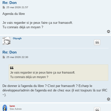
Re: Don
M
25 mai 2026 21:57
e
s
Agenda du libre
s
a
g
Je vais regarder si je peux faire ça sur framasoft.
e
Tu connais déjà un moyen ?
Otyugh
Re: Don
M
25 mai 2026 22:30
e
s
s
a
g
Je vais regarder si je peux faire ça sur framasoft.
e
Tu connais déjà un moyen ?
De donner à l'agenda du libre ? C'est par framasoft ? Echarp le
développeur/admin de l'agenda est de chez eux (il est toujours là sur IRC
~).
lann
Site Admin