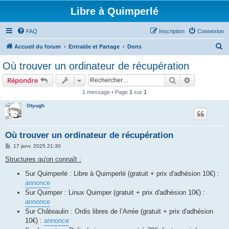
Libre à Quimperlé
FAQ
Inscription
Connexion
R
Accueil du forum
Entraide et Partage
Dons
e
Où trouver un ordinateur de récupération
c
Rechercher
Recherche 
Répondre
h
1 message • Page
1
sur
1
e
Otyugh
r
c
h
Où trouver un ordinateur de récupération
e
M
17 janv. 2025 21:30
e
r
s
Structures qu'on connaît :
s
a
Sur Quimperlé : Libre à Quimperlé (gratuit + prix d'adhésion 10€) :
g
annonce
e
Sur Quimper : Linux Quimper (gratuit + prix d'adhésion 10€) :
annonce
Sur Châteaulin : Ordis libres de l’Arrée (gratuit + prix d'adhésion
10€) :
annonce