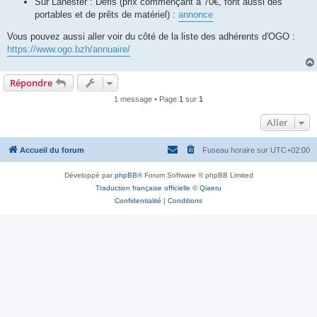
Sur Lanester : Defis (prix commençant à 70€, font aussi des
portables et de prêts de matériel) :
annonce
Vous pouvez aussi aller voir du côté de la liste des adhérents d'OGO :
https://www.ogo.bzh/annuaire/
Répondre
1 message • Page
1
sur
1
Aller
Accueil du forum
Fuseau horaire sur
UTC+02:00
Développé par
phpBB
® Forum Software © phpBB Limited
Traduction française officielle
©
Qiaeru
Confidentialité
|
Conditions