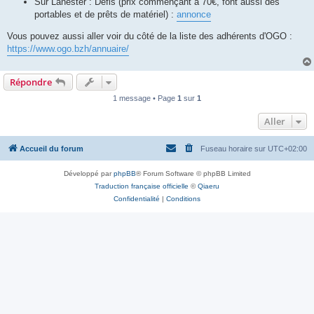
Sur Lanester : Defis (prix commençant à 70€, font aussi des
portables et de prêts de matériel) :
annonce
Vous pouvez aussi aller voir du côté de la liste des adhérents d'OGO :
https://www.ogo.bzh/annuaire/
Répondre
1 message • Page
1
sur
1
Aller
Accueil du forum
Fuseau horaire sur
UTC+02:00
Développé par
phpBB
® Forum Software © phpBB Limited
Traduction française officielle
©
Qiaeru
Confidentialité
|
Conditions