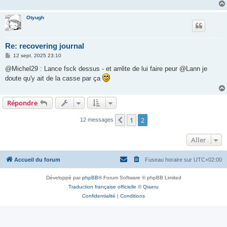
Otyugh
Re: recovering journal
M
12 sept. 2025 23:10
e
s
@Michel29 : Lance fsck dessus - et arrête de lui faire peur @Lann je
s
doute qu'y ait de la casse par ça
a
g
e
Répondre
1
2
Précédent
12 messages
Aller
Accueil du forum
Fuseau horaire sur
UTC+02:00
Développé par
phpBB
® Forum Software © phpBB Limited
Traduction française officielle
©
Qiaeru
Confidentialité
|
Conditions