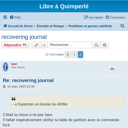
Libre à Quimperlé
FAQ
Inscription
Connexion
R
Accueil du forum
Entraide et Partage
Problèmes et pannes matériels
e
recovering journal
c
Rechercher
Recherche 
Répondre
h
e
1
2
Précédent
12 messages
r
lann
c
Site Admin
h
Re: recovering journal
e
M
12 sept. 2025 22:39
r
e
s
s
a
g
-- a Supprimer un dossier de 400Mo
e
C'était la chose à ne pas faire.
Il fallait impérativement vérifier ta table de partition avec la commande
fsck