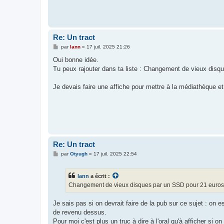
Re: Un tract
M
par
lann
»
17 juil. 2025 21:26
e
s
Oui bonne idée.
s
Tu peux rajouter dans ta liste : Changement de vieux disq
a
g
e
Je devais faire une affiche pour mettre à la médiathèque et
Re: Un tract
M
par
Otyugh
»
17 juil. 2025 22:54
e
s
s
lann
a écrit :
a
g
Changement de vieux disques par un SSD pour 21 euros
e
Je sais pas si on devrait faire de la pub sur ce sujet : on
de revenu dessus.
Pour moi c'est plus un truc à dire à l'oral qu'à afficher s