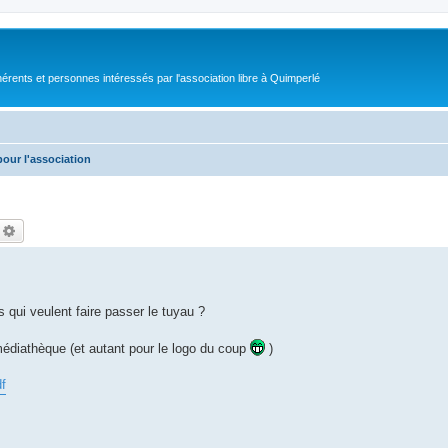
érents et personnes intéressés par l'association libre à Quimperlé
pour l'association
echercher
Recherche avancée
 qui veulent faire passer le tuyau ?
 médiathèque (et autant pour le logo du coup
)
df