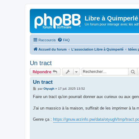
Libre à Quimperlé
Un forum pour interagir avec les adh
Raccourcis
FAQ
Accueil du forum
L'association Libre à Quimperlé
Idées 
Un tract
R
Répondre
Un tract
M
par
Otyugh
»
17 juil. 2025 13:52
e
s
Faire un tract qu'on pourrait donner aux curieux ou aux gens
s
a
g
J'ai un massico à la maison, suffirait de les imprimer à la
e
Genre ça :
https://gnuw.arzinfo.pw/data/otyugh/tmp/tract.p