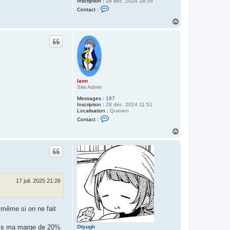
Inscription :
28 déc. 2024 18:35
C
Contact :
o
n
H
t
a
a
u
c
t
t
e
r
O
t
y
u
lann
g
Site Admin
h
Messages :
187
Inscription :
28 déc. 2024 11:51
Localisation :
Queven
C
Contact :
o
n
H
t
a
a
u
c
t
t
e
r
l
a
17 juil. 2025 21:26
n
n
e même si on ne fait
 fais ma marge de 20%
Otyugh