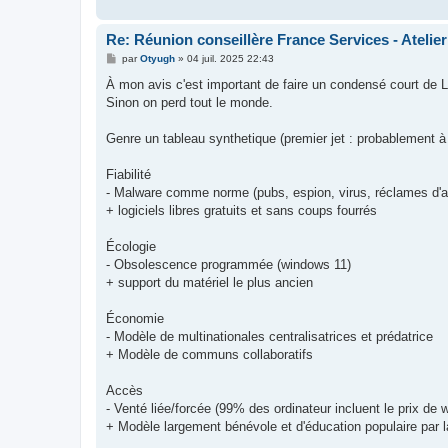
Re: Réunion conseillère France Services - Atelie
M
par
Otyugh
»
04 juil. 2025 22:43
e
s
À mon avis c'est important de faire un condensé court de 
s
Sinon on perd tout le monde.
a
g
e
Genre un tableau synthetique (premier jet : probablement à 
Fiabilité
- Malware comme norme (pubs, espion, virus, réclames d'
+ logiciels libres gratuits et sans coups fourrés
Écologie
- Obsolescence programmée (windows 11)
+ support du matériel le plus ancien
Économie
- Modèle de multinationales centralisatrices et prédatrice
+ Modèle de communs collaboratifs
Accès
- Venté liée/forcée (99% des ordinateur incluent le prix de 
+ Modèle largement bénévole et d'éducation populaire par la