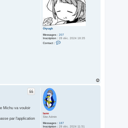
Otyugh
Messages :
207
Inscription :
28 déc. 2024 18:35
C
Contact :
o
n
t
a
c
t
e
r
O
t
y
H
u
a
g
u
h
t
me Michu va vouloir
lann
Site Admin
passe par l'application
Messages :
187
Inscription :
28 déc. 2024 11:51