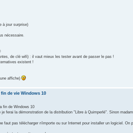
 à jour surprise)
rus nécessaire.
©
tes, de clé wifi) : il vaut mieux les tester avant de passer le pas !
ternatives existent !
r une affiche)
r fin de vie Windows 10
 la fin de Windows 10
e je ferai la démonstration de la distribution "Libre à Quimperlé". Sinon mada
 ne faut pas télécharger n'importe ou sur Internet pour installer un logiciel. On 