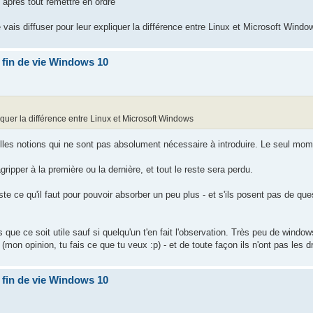
t après tout remettre en ordre
 vais diffuser pour leur expliquer la différence entre Linux et Microsoft Windo
r fin de vie Windows 10
liquer la différence entre Linux et Microsoft Windows
elles notions qui ne sont pas absolument nécessaire à introduire. Le seul mom
ripper à la première ou la dernière, et tout le reste sera perdu.
te ce qu'il faut pour pouvoir absorber un peu plus - et s'ils posent pas de ques
s que ce soit utile sauf si quelqu'un t'en fait l'observation. Très peu de windo
mon opinion, tu fais ce que tu veux :p) - et de toute façon ils n'ont pas les dr
r fin de vie Windows 10