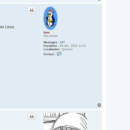
a
u
t
ter Linux.
lann
Site Admin
Messages :
187
Inscription :
28 déc. 2024 11:51
Localisation :
Queven
C
Contact :
o
n
t
a
c
t
e
r
l
a
n
n
H
a
u
t