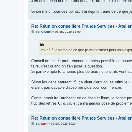
J'en ai vu un la dernière fois qui a fait du nimp. C'est chian
Sinon merci pour ces points. J'ai déjà la trame de ce que je
Re: Réunion conseillère France Services - Atelie
M
par
Otyugh
»
05 juil. 2025 18:00
e
s
s
a
g
J'ai déjà la trame de ce que je vais diffuser pour leur exp
e
Conseil de fils de prof : énonce le moins possible de nouv
faire, c'est quand on t'en pose la question.
Si par exemple tu amènes plus de trois notions, ils vont s'ag
Sinon les gens saturent. Si ça vient d'eux on les stimule jus
étaient pas capable d'absorber plus pour commencer.
Genre introduire l'architecture de dossier linux, je pense pa
truc des lettres C: & co, et ça n'a jamais posé de problème (
Re: Réunion conseillère France Services - Atelie
M
par
lann
»
06 juil. 2025 10:24
e
s