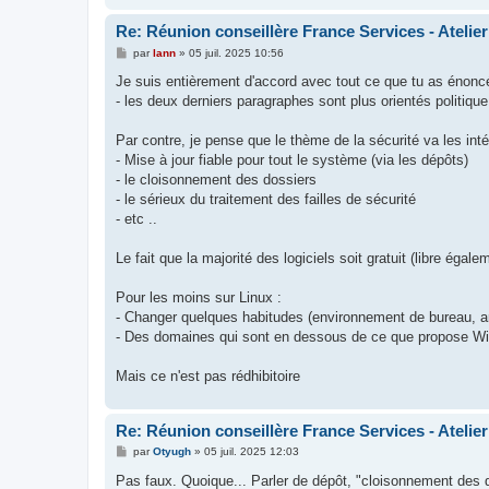
Re: Réunion conseillère France Services - Atelie
M
par
lann
»
05 juil. 2025 10:56
e
s
Je suis entièrement d'accord avec tout ce que tu as énonc
s
- les deux derniers paragraphes sont plus orientés politique
a
g
e
Par contre, je pense que le thème de la sécurité va les inté
- Mise à jour fiable pour tout le système (via les dépôts)
- le cloisonnement des dossiers
- le sérieux du traitement des failles de sécurité
- etc ..
Le fait que la majorité des logiciels soit gratuit (libre éga
Pour les moins sur Linux :
- Changer quelques habitudes (environnement de bureau, arb
- Des domaines qui sont en dessous de ce que propose Windo
Mais ce n'est pas rédhibitoire
Re: Réunion conseillère France Services - Atelie
M
par
Otyugh
»
05 juil. 2025 12:03
e
s
Pas faux. Quoique... Parler de dépôt, "cloisonnement des do