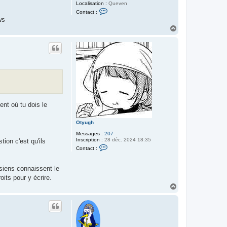
Localisation :
Queven
C
Contact :
o
ws
n
H
t
a
a
c
u
t
t
e
r
l
a
n
n
ent où tu dois le
Otyugh
Messages :
207
Inscription :
28 déc. 2024 18:35
tion c'est qu'ils
C
Contact :
o
n
t
wsiens connaissent le
a
c
oits pour y écrire.
t
H
e
a
r
u
O
t
t
y
u
g