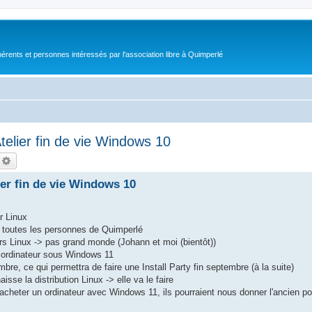
érents et personnes intéressés par l'association libre à Quimperlé
telier fin de vie Windows 10
echercher
Recherche avancée
ier fin de vie Windows 10
r Linux
er toutes les personnes de Quimperlé
rs Linux -> pas grand monde (Johann et moi (bientôt))
el ordinateur sous Windows 11
mbre, ce qui permettra de faire une Install Party fin septembre (à la suite)
sse la distribution Linux -> elle va le faire
 acheter un ordinateur avec Windows 11, ils pourraient nous donner l'ancien po