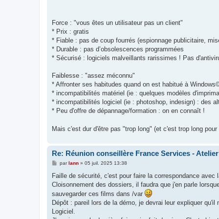
s
a
g
e
Force : "vous êtes un utilisateur pas un client"
* Prix : gratis
* Fiable : pas de coup fourrés (espionnage publicitaire, mise
* Durable : pas d’obsolescences programmées
* Sécurisé : logiciels malveillants rarissimes ! Pas d'antivi
Faiblesse : "assez méconnu"
* Affronter ses habitudes quand on est habitué à Windows
* incompatibilités matériel (ie : quelques modèles d'impriman
* incompatibilités logiciel (ie : photoshop, indesign) : des al
* Peu d'offre de dépannage/formation : on en connaît !
Mais c'est dur d'être pas "trop long" (et c'est trop long pou
Re: Réunion conseillère France Services - Atelie
M
par
lann
»
05 juil. 2025 13:38
e
s
Faille de sécurité, c'est pour faire la correspondance avec
s
Cloisonnement des dossiers, il faudra que j'en parle lorsqu
a
g
sauvegarder ces films dans /var
e
Dépôt : pareil lors de la démo, je devrai leur expliquer qu'il
Logiciel.