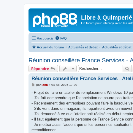
Libre à Quimperlé
Un forum pour interagir avec les adh
Raccourcis
FAQ
Accueil du forum
Actualités et débat
Actualités et débat
Réunion conseillère France Services - A
R
Répondre
Réunion conseillère France Services - Atel
M
par
lann
»
04 juil. 2025 17:20
e
s
- Projet de faire un atelier de remplacement Windows 10 pa
s
- J'ai fait comprendre que l'association ne pourra pas trait
a
g
- Recensement des entreprises pouvant faire la bascule ve
e
- S'ils vont dans un magasin, ils repartiront avec un nouv
- J'ai demandé à ce que l'atelier soit réalisé en début septe
- Il faut également que la personne de France Service connai
- Je mettrai aussi l'accent que si les personnes souhaitent
reconditionner.