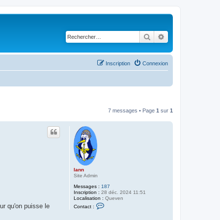
Rechercher
Recherche avancé
Inscription
Connexion
7 messages • Page
1
sur
1
lann
Site Admin
Messages :
187
Inscription :
28 déc. 2024 11:51
Localisation :
Queven
C
ur qu'on puisse le
Contact :
o
n