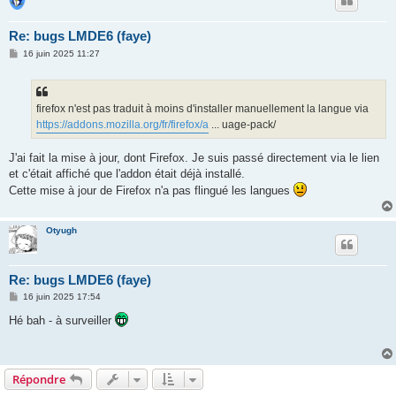
Re: bugs LMDE6 (faye)
M
16 juin 2025 11:27
e
s
s
a
g
firefox n'est pas traduit à moins d'installer manuellement la langue via
e
https://addons.mozilla.org/fr/firefox/a
... uage-pack/
J'ai fait la mise à jour, dont Firefox. Je suis passé directement via le lien
et c'était affiché que l'addon était déjà installé.
Cette mise à jour de Firefox n'a pas flingué les langues
Otyugh
Re: bugs LMDE6 (faye)
M
16 juin 2025 17:54
e
s
Hé bah - à surveiller
s
a
g
e
Répondre