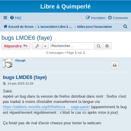
Libre à Quimperlé
FAQ
Inscription
Connexion
R
Accueil du forum
L'association Libre à Quimperlé
Idées pour l'association
e
bugs LMDE6 (faye)
c
Rechercher
Recherche 
Répondre
h
5 messages • Page
1
sur
1
e
Otyugh
r
c
h
bugs LMDE6 (faye)
e
M
14 juin 2025 22:26
e
r
s
Salut,
s
repéré un bug dans la version de firefox distribué dans mint : firefox n'est
a
g
pas traduit à moins d'installer manuellement la langue via
e
https://addons.mozilla.org/fr/firefox/a ... uage-pack/
(apparemment le bug
est réparé/revient régulièrement : c'était le cas ici après mise à jour)
Ça ferait pas de mal d'avoir cheese pour tester la webcam.