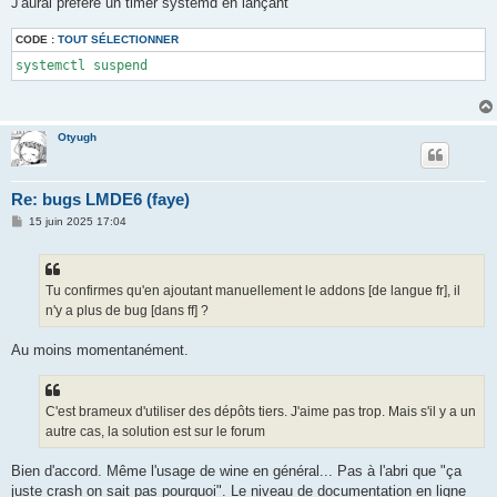
J'aurai préféré un timer systemd en lançant
CODE :
TOUT SÉLECTIONNER
systemctl suspend
Otyugh
Re: bugs LMDE6 (faye)
M
15 juin 2025 17:04
e
s
s
a
g
Tu confirmes qu'en ajoutant manuellement le addons [de langue fr], il
e
n'y a plus de bug [dans ff] ?
Au moins momentanément.
C'est brameux d'utiliser des dépôts tiers. J'aime pas trop. Mais s'il y a un
autre cas, la solution est sur le forum
Bien d'accord. Même l'usage de wine en général... Pas à l'abri que "ça
juste crash on sait pas pourquoi". Le niveau de documentation en ligne