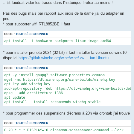
...Et faudrait vider les traces dans l'historique firefox au moins !
Pas des bugs mais par rapport aux ordis de la dame j'ai dû adapter un
peu :
* pour supporter wifi RTL8852BE il faut
CODE :
TOUT SÉLECTIONNER
apt install -t bookworm-backports linux-image-amd64
* pour installer pronote 2024 (32 bit) il faut installer la version de wine10
dispo ici
https://gitlab.winehq.org/wine/wine/-/w ... ian-Ubuntu
CODE :
TOUT SÉLECTIONNER
apt -y install gnupg2 software-properties-common

wget -nc https://dl.winehq.org/wine-builds/winehq.key

apt-key add winehq.key

add-apt-repository 'deb https://dl.winehq.org/wine-builds/debi
dpkg --add-architecture i386

apt update

* pour programmer des suspensions d'écrans à 20h via crontab j'ai trouvé
CODE :
TOUT SÉLECTIONNER
0 20 * * * DISPLAY=:0 cinnamon-screensaver-command --lock