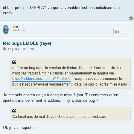
(il faut préciser DISPLAY vu que la variable n'est pas initialisée dans
cron)
lann
Site Admin
Re: bugs LMDE6 (faye)
M
15 juin 2025 10:55
e
s
s
a
g
repéré un bug dans la version de firefox distribué dans mint : firefox
e
n'est pas traduit à moins d'installer manuellement la langue via
https://addons.mozilla.org/fr/firefox/a
... uage-pack/ (apparemment le
bug est réparé/revient régulièrement : c'était le cas ici après mise à jour)
Je me suis aperçu de ça à chaque mise à jour. Tu confirmes qu'en
ajoutant manuellement le addons, il n'y a plus de bug ?
Ça ferait pas de mal d'avoir cheese pour tester la webcam.
Ok je vais rajouter