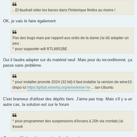
...Et faudrait vider les traces dans l'historique firefox au moins !
OK, je vais le faire également
Pas des bugs mais par rapport aux ordis de la dame j'ai dû adapter un
peu :
* pour supporter wifi RTL8852BE
Oui il faudra adapter sur du matériel neuf. Mais pour du reconditionné, ça
passe sans problème.
* pour installer pronote 2024 (32 bit) il faut installer la version de wine10
dispo ici
https://gitlab.winehq.org/wine/wine/-/w
... ian-Ubuntu
C'est brameux d'utiliser des dépôts tiers. J'aime pas trop. Mais s'il y a un
autre cas, la solution est sur le forum
* pour programmer des suspensions d'écrans à 20h via crontab j'ai
trouvé