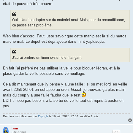
était de pauvre à très pauvre.
Oui il faudra adapter sur du matériel neuf. Mais pour du reconditionné,
ça passe sans problème.
Wep bien d'accord! Faut juste savoir que cette manip est là si du matos
marche mal. Le dépôt est déjà ajouté dans mint yaplusqu'a.
J'aurai préféré un timer systemd en lançant
En fait j'ai préféré ne pas utiliser la veille pour bloquer l'écran, et à la
place garder la veille possible sans verrouillage.
Cela dit maintenant que j'y pense y a une faille : si on met l'ordi en veille
avant 20hlt 20h01 on échappe au cron. Gaaah je trouvais ça plus malin
mais du coup y a une faille faudra que je test
EDIT : nope pas besoin, à la sortie de veille tout est repris à posteriori,
yay
Dernière modification par
Otyugh
le 16 juin 2025 17:54, modifié 1 fois.
lann
Site Admin