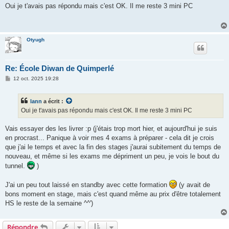
s
Oui je t'avais pas répondu mais c'est OK. Il me reste 3 mini PC
s
a
g
e
Otyugh
Re: École Diwan de Quimperlé
M
12 oct. 2025 19:28
e
s
s
lann
a écrit :
a
g
Oui je t'avais pas répondu mais c'est OK. Il me reste 3 mini PC
e
Vais essayer des les livrer :p (j'étais trop mort hier, et aujourd'hui je suis
en procrast... Panique à voir mes 4 exams à préparer - cela dit je crois
que j'ai le temps et avec la fin des stages j'aurai subitement du temps de
nouveau, et même si les exams me dépriment un peu, je vois le bout du
tunnel.
)
J'ai un peu tout laissé en standby avec cette formation
(y avait de
bons moment en stage, mais c'est quand même au prix d'être totalement
HS le reste de la semaine ^^')
Répondre