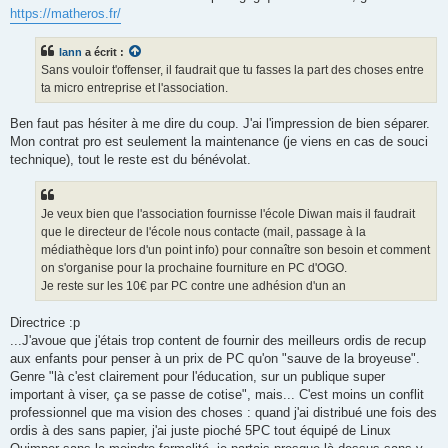
https://matheros.fr/
lann
a écrit :
Sans vouloir t'offenser, il faudrait que tu fasses la part des choses entre
ta micro entreprise et l'association.
Ben faut pas hésiter à me dire du coup. J'ai l'impression de bien séparer.
Mon contrat pro est seulement la maintenance (je viens en cas de souci
technique), tout le reste est du bénévolat.
Je veux bien que l'association fournisse l'école Diwan mais il faudrait
que le directeur de l'école nous contacte (mail, passage à la
médiathèque lors d'un point info) pour connaître son besoin et comment
on s'organise pour la prochaine fourniture en PC d'OGO.
Je reste sur les 10€ par PC contre une adhésion d'un an
Directrice :p
...J'avoue que j'étais trop content de fournir des meilleurs ordis de recup
aux enfants pour penser à un prix de PC qu'on "sauve de la broyeuse".
Genre "là c'est clairement pour l'éducation, sur un publique super
important à viser, ça se passe de cotise", mais... C'est moins un conflit
professionnel que ma vision des choses : quand j'ai distribué une fois des
ordis à des sans papier, j'ai juste pioché 5PC tout équipé de Linux