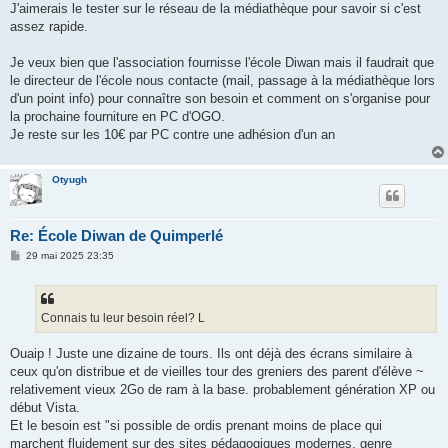
J'aimerais le tester sur le réseau de la médiathèque pour savoir si c'est
assez rapide.
Je veux bien que l'association fournisse l'école Diwan mais il faudrait que
le directeur de l'école nous contacte (mail, passage à la médiathèque lors
d'un point info) pour connaître son besoin et comment on s'organise pour
la prochaine fourniture en PC d'OGO.
Je reste sur les 10€ par PC contre une adhésion d'un an
Otyugh
Re: École Diwan de Quimperlé
M
29 mai 2025 23:35
e
s
s
a
g
Connais tu leur besoin réel? L
e
Ouaip ! Juste une dizaine de tours. Ils ont déjà des écrans similaire à
ceux qu'on distribue et de vieilles tour des greniers des parent d'élève ~
relativement vieux 2Go de ram à la base. probablement génération XP ou
début Vista.
Et le besoin est "si possible de ordis prenant moins de place qui
marchent fluidement sur des sites pédagogiques modernes, genre