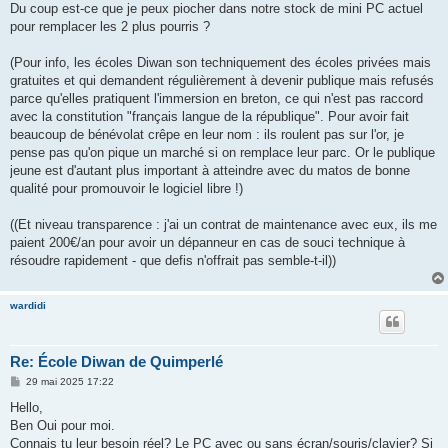
Du coup est-ce que je peux piocher dans notre stock de mini PC actuel
pour remplacer les 2 plus pourris ?
(Pour info, les écoles Diwan son techniquement des écoles privées mais
gratuites et qui demandent régulièrement à devenir publique mais refusés
parce qu'elles pratiquent l'immersion en breton, ce qui n'est pas raccord
avec la constitution "français langue de la république". Pour avoir fait
beaucoup de bénévolat crêpe en leur nom : ils roulent pas sur l'or, je
pense pas qu'on pique un marché si on remplace leur parc. Or le publique
jeune est d'autant plus important à atteindre avec du matos de bonne
qualité pour promouvoir le logiciel libre !)
((Et niveau transparence : j'ai un contrat de maintenance avec eux, ils me
paient 200€/an pour avoir un dépanneur en cas de souci technique à
résoudre rapidement - que defis n'offrait pas semble-t-il))
wardidi
Re: École Diwan de Quimperlé
M
29 mai 2025 17:22
e
s
Hello,
s
Ben Oui pour moi.
a
g
Connais tu leur besoin réel? Le PC avec ou sans écran/souris/clavier? Si