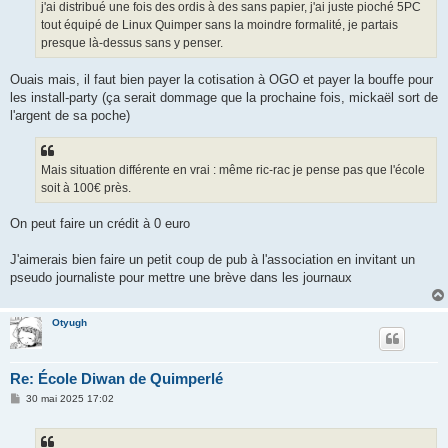
j'ai distribué une fois des ordis à des sans papier, j'ai juste pioché 5PC
tout équipé de Linux Quimper sans la moindre formalité, je partais
presque là-dessus sans y penser.
Ouais mais, il faut bien payer la cotisation à OGO et payer la bouffe pour
les install-party (ça serait dommage que la prochaine fois, mickaël sort de
l'argent de sa poche)
Mais situation différente en vrai : même ric-rac je pense pas que l'école
soit à 100€ près.
On peut faire un crédit à 0 euro
J'aimerais bien faire un petit coup de pub à l'association en invitant un
pseudo journaliste pour mettre une brève dans les journaux
Otyugh
Re: École Diwan de Quimperlé
M
30 mai 2025 17:02
e
s
s
a