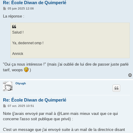
Re: École Diwan de Quimperlé
M
05 juin 2025 12:06
e
s
La réponse :
s
a
g
e
Salud !
Ya, dedennet omp !
Annick
"Oui ça nous intéresse !" (mais j'ai oublié de lui dire de passer juste parlé
tarif, woops
)
Otyugh
Re: École Diwan de Quimperlé
M
07 oct. 2025 10:51
e
s
Note (j'avais envoyé par mail à @Lann mais mieux vaut que ce qui
s
concerne l'asso soit publique que privé) :
a
g
e
C'est un message que j'ai envoyé suite à un mail de la directrice disant