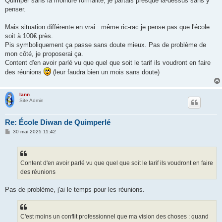
Quimper sans la moindre formalité, je partais presque là-dessus sans y
penser.
Mais situation différente en vrai : même ric-rac je pense pas que l'école
soit à 100€ près.
Pis symboliquement ça passe sans doute mieux. Pas de problème de
mon côté, je proposerai ça.
Content d'en avoir parlé vu que quel que soit le tarif ils voudront en faire
des réunions
(leur faudra bien un mois sans doute)
lann
Site Admin
Re: École Diwan de Quimperlé
M
30 mai 2025 11:42
e
s
s
a
g
Content d'en avoir parlé vu que quel que soit le tarif ils voudront en faire
e
des réunions
Pas de problème, j'ai le temps pour les réunions.
C'est moins un conflit professionnel que ma vision des choses : quand