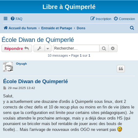
Libre à Quimperlé
FAQ
Inscription
Connexion
R
Accueil du forum
Entraide et Partage
Dons
e
École Diwan de Quimperlé
c
Rechercher
Recherche 
Répondre
h
10 messages • Page
1
sur
1
e
Otyugh
r
c
h
École Diwan de Quimperlé
e
M
29 mai 2025 13:42
e
r
s
Salut,
s
y a actuellement une douzaine d'ordis à Quimperlé sous linux, dont 2
a
g
corrects de chez defis et 10 de recup plus ou moins en fin de vie (dans le
e
sens que la configuration est limite pour certains sites pédagogiques). Je
voulais attendre le prochaine arrivage, mais y a déjà deux ordis HS (qui
pourraient se bricoler mais bof rentable de jouer avec des bouts de
ficelle)... Mais l'arrivage de nouveaux ordis OGO ne venant pas