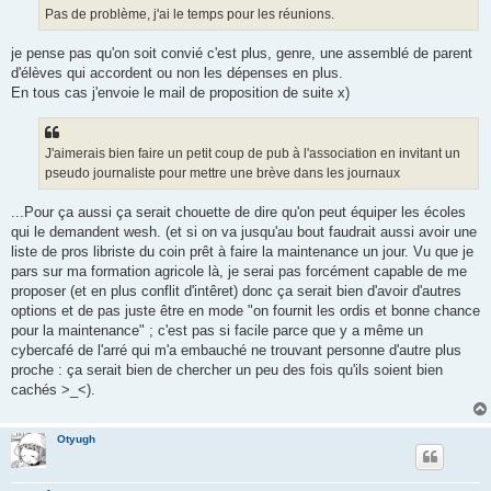
g
Pas de problème, j'ai le temps pour les réunions.
e
je pense pas qu'on soit convié c'est plus, genre, une assemblé de parent
d'élèves qui accordent ou non les dépenses en plus.
En tous cas j'envoie le mail de proposition de suite x)
J'aimerais bien faire un petit coup de pub à l'association en invitant un
pseudo journaliste pour mettre une brève dans les journaux
...Pour ça aussi ça serait chouette de dire qu'on peut équiper les écoles
qui le demandent wesh. (et si on va jusqu'au bout faudrait aussi avoir une
liste de pros libriste du coin prêt à faire la maintenance un jour. Vu que je
pars sur ma formation agricole là, je serai pas forcément capable de me
proposer (et en plus conflit d'intêret) donc ça serait bien d'avoir d'autres
options et de pas juste être en mode "on fournit les ordis et bonne chance
pour la maintenance" ; c'est pas si facile parce que y a même un
cybercafé de l'arré qui m'a embauché ne trouvant personne d'autre plus
proche : ça serait bien de chercher un peu des fois qu'ils soient bien
cachés >_<).
Otyugh