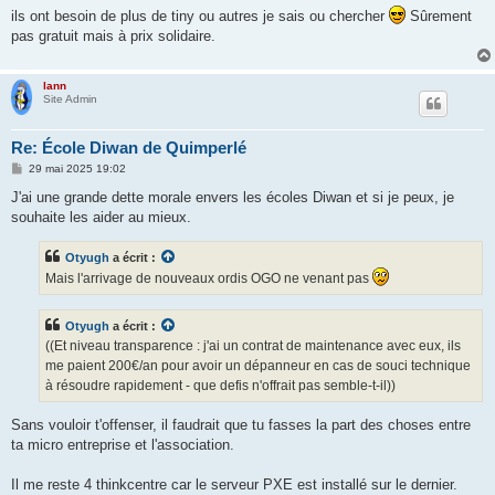
e
ils ont besoin de plus de tiny ou autres je sais ou chercher
Sûrement
pas gratuit mais à prix solidaire.
lann
Site Admin
Re: École Diwan de Quimperlé
M
29 mai 2025 19:02
e
s
J'ai une grande dette morale envers les écoles Diwan et si je peux, je
s
souhaite les aider au mieux.
a
g
e
Otyugh
a écrit :
Mais l'arrivage de nouveaux ordis OGO ne venant pas
Otyugh
a écrit :
((Et niveau transparence : j'ai un contrat de maintenance avec eux, ils
me paient 200€/an pour avoir un dépanneur en cas de souci technique
à résoudre rapidement - que defis n'offrait pas semble-t-il))
Sans vouloir t'offenser, il faudrait que tu fasses la part des choses entre
ta micro entreprise et l'association.
Il me reste 4 thinkcentre car le serveur PXE est installé sur le dernier.