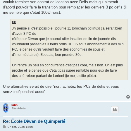
vouloir terminer son contrat de location avec Defis mais qui aimerait
d'abord pouvoir faire la transition pour remplacer les derniers 3 pc defis (il
me semble que c'était 100€/mois).
J'y pense si c'est possible ; pour le 11 [prochain pt linux] ça serait bien
d'avoir 3 PC de
côté pour Diwan que je pourrai aller installer en fin de journée (ils
voudraient passer les 3 tours ordis DEFIS sous abonnement à des mini
PC, je pense qu'ils veulent faire des économies de sous et
d'intermédiaires). Et ouais, leur prendre 30e.
On rentre un peu en concurrence c'est pas cool, mais bon. On est plus
proche et je pense que c'était pas super rentable pour eux de faire
des allé-retour partant de Lorient (je me justifie ptéte).
Une alternative serait de dire "non, achetez les PCs de défis et vous
serez indépendant aussi"
lann
Site Admin
Re: École Diwan de Quimperlé
M
07 oct. 2025 18:08
e