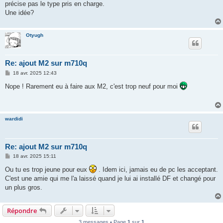
précise pas le type pris en charge.
Une idée?
Otyugh
Re: ajout M2 sur m710q
M
18 avr. 2025 12:43
e
s
Nope ! Rarement eu à faire aux M2, c'est trop neuf pour moi
s
a
g
e
wardidi
Re: ajout M2 sur m710q
M
18 avr. 2025 15:11
e
s
Ou tu es trop jeune pour eux
. Idem ici, jamais eu de pc les acceptant.
s
C'est une amie qui me l'a laissé quand je lui ai installé DF et changé pour
a
g
un plus gros.
e
Répondre
3 messages • Page
1
sur
1