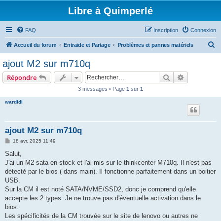
Libre à Quimperlé
FAQ
Inscription
Connexion
R
Accueil du forum
Entraide et Partage
Problèmes et pannes matériels
e
ajout M2 sur m710q
c
Rechercher
Recherche 
Répondre
h
3 messages • Page
1
sur
1
e
wardidi
r
c
h
ajout M2 sur m710q
e
M
18 avr. 2025 11:49
e
r
s
Salut,
s
J'ai un M2 sata en stock et l'ai mis sur le thinkcenter M710q. Il n'est pas
a
g
détecté par le bios ( dans main). Il fonctionne parfaitement dans un boitier
e
USB.
Sur la CM il est noté SATA/NVME/SSD2, donc je comprend qu'elle
accepte les 2 types. Je ne trouve pas d'éventuelle activation dans le
bios.
Les spécificités de la CM trouvée sur le site de lenovo ou autres ne