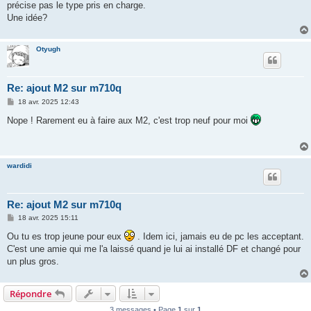
précise pas le type pris en charge.
Une idée?
Otyugh
Re: ajout M2 sur m710q
M
18 avr. 2025 12:43
e
s
Nope ! Rarement eu à faire aux M2, c'est trop neuf pour moi
s
a
g
e
wardidi
Re: ajout M2 sur m710q
M
18 avr. 2025 15:11
e
s
Ou tu es trop jeune pour eux
. Idem ici, jamais eu de pc les acceptant.
s
C'est une amie qui me l'a laissé quand je lui ai installé DF et changé pour
a
g
un plus gros.
e
Répondre
3 messages • Page
1
sur
1