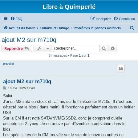
Libre à Quimperlé
FAQ
Inscription
Connexion
R
Accueil du forum
Entraide et Partage
Problèmes et pannes matériels
e
ajout M2 sur m710q
c
Rechercher
Recherche 
Répondre
h
3 messages • Page
1
sur
1
e
wardidi
r
c
h
ajout M2 sur m710q
e
M
18 avr. 2025 11:49
e
r
s
Salut,
s
J'ai un M2 sata en stock et l'ai mis sur le thinkcenter M710q. Il n'est pas
a
g
détecté par le bios ( dans main). Il fonctionne parfaitement dans un boitier
e
USB.
Sur la CM il est noté SATA/NVME/SSD2, donc je comprend qu'elle
accepte les 2 types. Je ne trouve pas d'éventuelle activation dans le
bios.
Les spécificités de la CM trouvée sur le site de lenovo ou autres ne