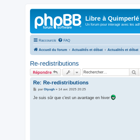
Libre à Quimperlé
Un forum pour interagir avec les adh
Raccourcis
FAQ
Accueil du forum
Actualités et débat
Actualités et débat
Re-redistributions
R
Répondre
Re: Re-redistributions
M
par
Otyugh
»
14 avr. 2025 20:25
e
s
Je suis sûr que c'est un avantage en hiver
s
a
g
e