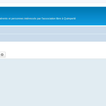
érents et personnes intéressés par l'association libre à Quimperlé
echercher
Recherche avancée