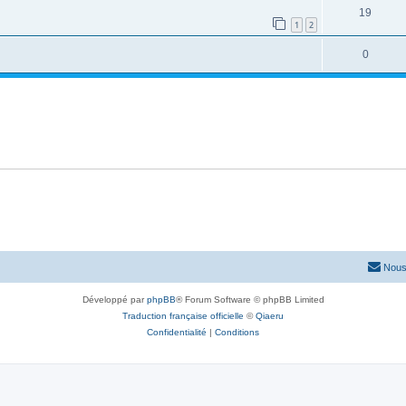
19
1
2
0
Nous
Développé par
phpBB
® Forum Software © phpBB Limited
Traduction française officielle
©
Qiaeru
Confidentialité
|
Conditions