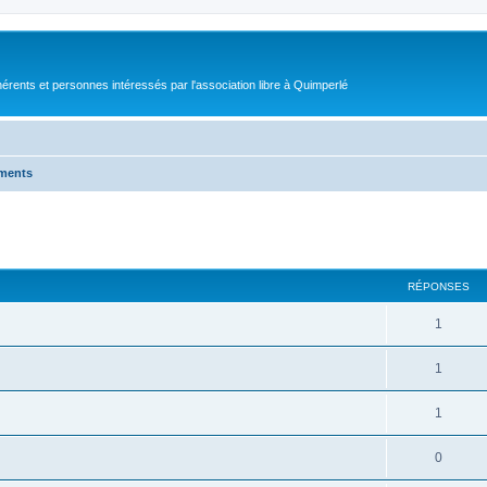
érents et personnes intéressés par l'association libre à Quimperlé
ments
cher
cherche avancée
RÉPONSES
1
1
1
0