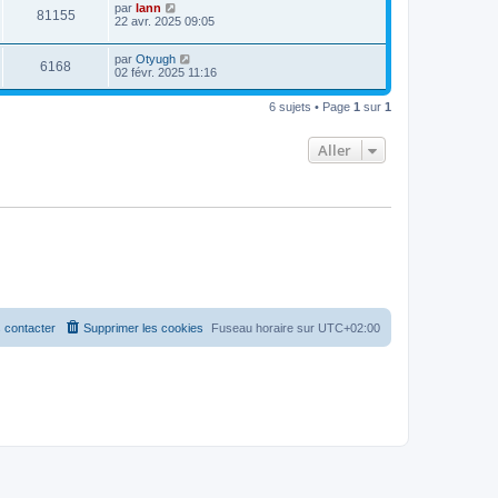
par
lann
81155
22 avr. 2025 09:05
par
Otyugh
6168
02 févr. 2025 11:16
6 sujets • Page
1
sur
1
Aller
 contacter
Supprimer les cookies
Fuseau horaire sur
UTC+02:00