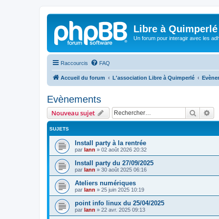
Libre à Quimperlé
Un forum pour interagir avec les adh
Raccourcis
FAQ
Accueil du forum
L'association Libre à Quimperlé
Evène
Evènements
Recher
Re
Nouveau sujet
SUJETS
Install party à la rentrée
par
lann
»
02 août 2026 20:32
Install party du 27/09/2025
par
lann
»
30 août 2025 06:16
Ateliers numériques
par
lann
»
25 juin 2025 10:19
point info linux du 25/04/2025
par
lann
»
22 avr. 2025 09:13