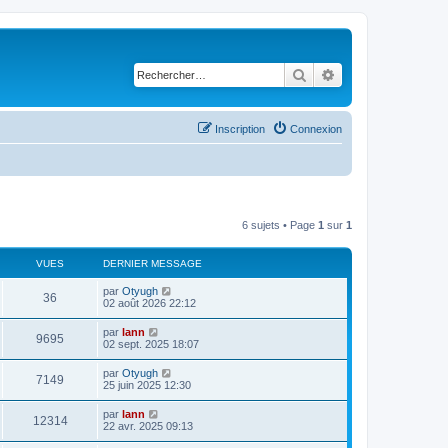
Rechercher
Recherche avancé
Inscription
Connexion
6 sujets • Page
1
sur
1
VUES
DERNIER MESSAGE
par
Otyugh
36
02 août 2026 22:12
par
lann
9695
02 sept. 2025 18:07
par
Otyugh
7149
25 juin 2025 12:30
par
lann
12314
22 avr. 2025 09:13