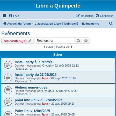
Libre à Quimperlé
FAQ
Inscription
Connexion
R
Accueil du forum
L'association Libre à Quimperlé
Evènements
e
Evènements
c
Rechercher
Recherche avanc
Nouveau sujet
h
6 sujets • Page
1
sur
1
e
Sujets
r
c
Install party à la rentrée
Dernier message par
Otyugh
«
02 août 2026 22:12
h
Réponses :
1
e
Install party du 27/09/2025
Dernier message par
lann
«
02 sept. 2025 18:07
r
Réponses :
1
Ateliers numériques
Dernier message par
Otyugh
«
25 juin 2025 12:30
Réponses :
1
point info linux du 25/04/2025
Dernier message par
lann
«
22 avr. 2025 09:13
Point linux 12/04/2025
Dernier message par
lann
«
22 avr. 2025 09:05