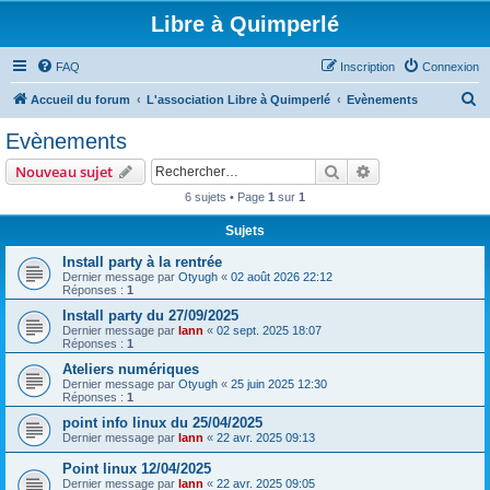
Libre à Quimperlé
FAQ
Inscription
Connexion
R
Accueil du forum
L'association Libre à Quimperlé
Evènements
e
Evènements
c
Rechercher
Recherche avanc
Nouveau sujet
h
6 sujets • Page
1
sur
1
e
Sujets
r
c
Install party à la rentrée
Dernier message par
Otyugh
«
02 août 2026 22:12
h
Réponses :
1
e
Install party du 27/09/2025
Dernier message par
lann
«
02 sept. 2025 18:07
r
Réponses :
1
Ateliers numériques
Dernier message par
Otyugh
«
25 juin 2025 12:30
Réponses :
1
point info linux du 25/04/2025
Dernier message par
lann
«
22 avr. 2025 09:13
Point linux 12/04/2025
Dernier message par
lann
«
22 avr. 2025 09:05