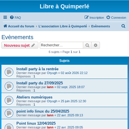
Libre à Quimperlé
FAQ
Inscription
Connexion
R
Accueil du forum
L'association Libre à Quimperlé
Evènements
e
Evènements
c
Rechercher
Recherche avanc
Nouveau sujet
h
6 sujets • Page
1
sur
1
e
Sujets
r
c
Install party à la rentrée
Dernier message par
Otyugh
«
02 août 2026 22:12
h
Réponses :
1
e
Install party du 27/09/2025
Dernier message par
lann
«
02 sept. 2025 18:07
r
Réponses :
1
Ateliers numériques
Dernier message par
Otyugh
«
25 juin 2025 12:30
Réponses :
1
point info linux du 25/04/2025
Dernier message par
lann
«
22 avr. 2025 09:13
Point linux 12/04/2025
Dernier message par
lann
«
22 avr. 2025 09:05