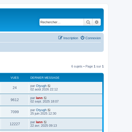
Rechercher
Recherche avancé
Inscription
Connexion
6 sujets • Page
1
sur
1
VUES
DERNIER MESSAGE
par
Otyugh
24
02 août 2026 22:12
par
lann
9612
02 sept. 2025 18:07
par
Otyugh
7099
25 juin 2025 12:30
par
lann
12227
22 avr. 2025 09:13