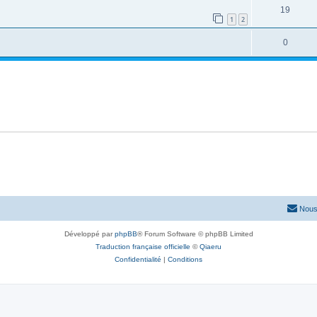
19
1
2
0
Nous
Développé par
phpBB
® Forum Software © phpBB Limited
Traduction française officielle
©
Qiaeru
Confidentialité
|
Conditions