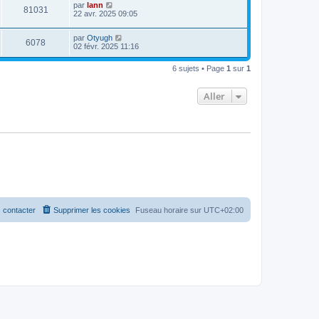
par
lann
81031
22 avr. 2025 09:05
par
Otyugh
6078
02 févr. 2025 11:16
6 sujets • Page
1
sur
1
Aller
 contacter
Supprimer les cookies
Fuseau horaire sur
UTC+02:00