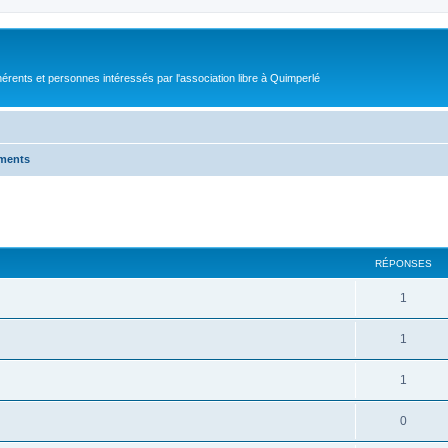
érents et personnes intéressés par l'association libre à Quimperlé
ments
cher
cherche avancée
RÉPONSES
1
1
1
0