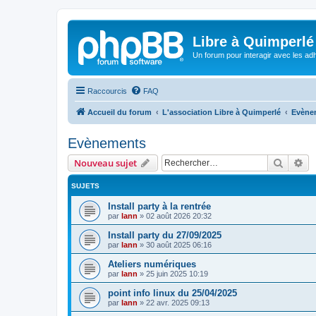
Libre à Quimperlé
Un forum pour interagir avec les adh
Raccourcis
FAQ
Accueil du forum
L'association Libre à Quimperlé
Evène
Evènements
Recher
Re
Nouveau sujet
SUJETS
Install party à la rentrée
par
lann
»
02 août 2026 20:32
Install party du 27/09/2025
par
lann
»
30 août 2025 06:16
Ateliers numériques
par
lann
»
25 juin 2025 10:19
point info linux du 25/04/2025
par
lann
»
22 avr. 2025 09:13