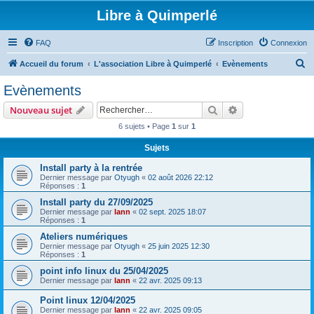
Libre à Quimperlé
FAQ
Inscription
Connexion
R
Accueil du forum
L'association Libre à Quimperlé
Evènements
e
Evènements
c
Rechercher
Recherche avanc
Nouveau sujet
h
6 sujets • Page
1
sur
1
e
Sujets
r
c
Install party à la rentrée
Dernier message par
Otyugh
«
02 août 2026 22:12
h
Réponses :
1
e
Install party du 27/09/2025
Dernier message par
lann
«
02 sept. 2025 18:07
r
Réponses :
1
Ateliers numériques
Dernier message par
Otyugh
«
25 juin 2025 12:30
Réponses :
1
point info linux du 25/04/2025
Dernier message par
lann
«
22 avr. 2025 09:13
Point linux 12/04/2025
Dernier message par
lann
«
22 avr. 2025 09:05