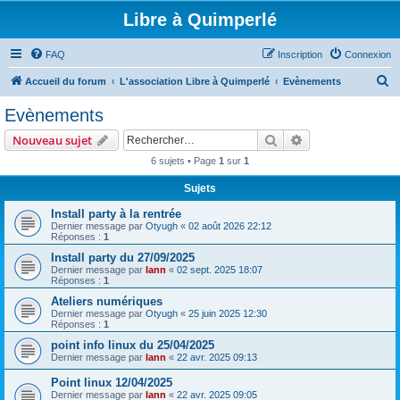
Libre à Quimperlé
FAQ
Inscription
Connexion
R
Accueil du forum
L'association Libre à Quimperlé
Evènements
e
Evènements
c
Rechercher
Recherche avanc
Nouveau sujet
h
6 sujets • Page
1
sur
1
e
Sujets
r
c
Install party à la rentrée
Dernier message par
Otyugh
«
02 août 2026 22:12
h
Réponses :
1
e
Install party du 27/09/2025
Dernier message par
lann
«
02 sept. 2025 18:07
r
Réponses :
1
Ateliers numériques
Dernier message par
Otyugh
«
25 juin 2025 12:30
Réponses :
1
point info linux du 25/04/2025
Dernier message par
lann
«
22 avr. 2025 09:13
Point linux 12/04/2025
Dernier message par
lann
«
22 avr. 2025 09:05