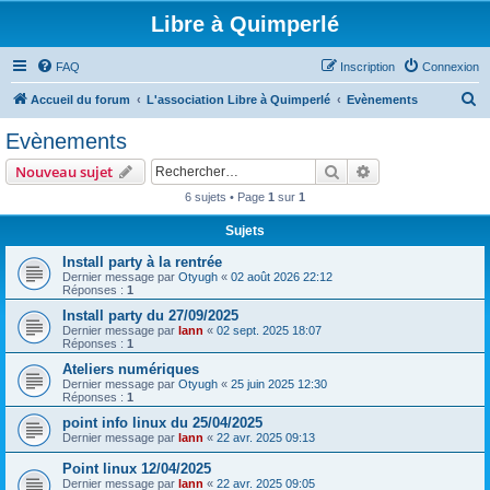
Libre à Quimperlé
FAQ
Inscription
Connexion
R
Accueil du forum
L'association Libre à Quimperlé
Evènements
e
Evènements
c
Rechercher
Recherche avanc
Nouveau sujet
h
6 sujets • Page
1
sur
1
e
Sujets
r
c
Install party à la rentrée
Dernier message par
Otyugh
«
02 août 2026 22:12
h
Réponses :
1
e
Install party du 27/09/2025
Dernier message par
lann
«
02 sept. 2025 18:07
r
Réponses :
1
Ateliers numériques
Dernier message par
Otyugh
«
25 juin 2025 12:30
Réponses :
1
point info linux du 25/04/2025
Dernier message par
lann
«
22 avr. 2025 09:13
Point linux 12/04/2025
Dernier message par
lann
«
22 avr. 2025 09:05