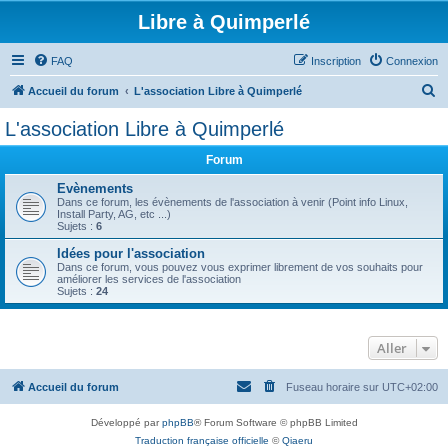
Libre à Quimperlé
FAQ
Inscription
Connexion
R
Accueil du forum
L'association Libre à Quimperlé
e
L'association Libre à Quimperlé
c
Forum
h
e
Evènements
Dans ce forum, les évènements de l'association à venir (Point info Linux,
r
Install Party, AG, etc ...)
Sujets :
6
c
Idées pour l'association
h
Dans ce forum, vous pouvez vous exprimer librement de vos souhaits pour
améliorer les services de l'association
e
Sujets :
24
r
Aller
Accueil du forum
Fuseau horaire sur
UTC+02:00
Développé par
phpBB
® Forum Software © phpBB Limited
Traduction française officielle
©
Qiaeru