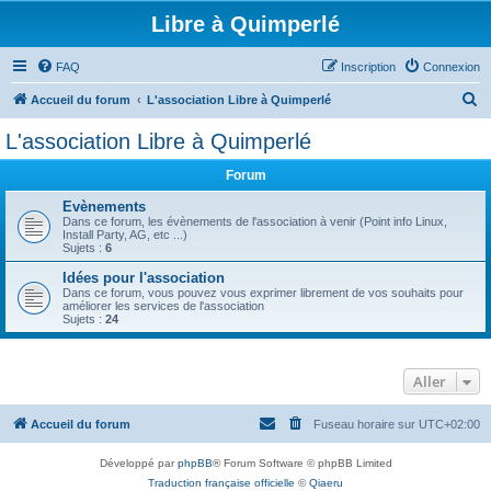
Libre à Quimperlé
FAQ
Inscription
Connexion
R
Accueil du forum
L'association Libre à Quimperlé
e
L'association Libre à Quimperlé
c
Forum
h
e
Evènements
Dans ce forum, les évènements de l'association à venir (Point info Linux,
r
Install Party, AG, etc ...)
Sujets :
6
c
Idées pour l'association
h
Dans ce forum, vous pouvez vous exprimer librement de vos souhaits pour
améliorer les services de l'association
e
Sujets :
24
r
Aller
Accueil du forum
Fuseau horaire sur
UTC+02:00
Développé par
phpBB
® Forum Software © phpBB Limited
Traduction française officielle
©
Qiaeru