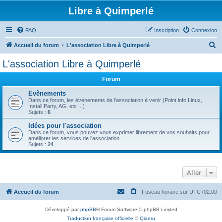
Libre à Quimperlé
FAQ
Inscription
Connexion
R
Accueil du forum
L'association Libre à Quimperlé
e
L'association Libre à Quimperlé
c
Forum
h
e
Evènements
Dans ce forum, les évènements de l'association à venir (Point info Linux,
r
Install Party, AG, etc ...)
Sujets :
6
c
Idées pour l'association
h
Dans ce forum, vous pouvez vous exprimer librement de vos souhaits pour
améliorer les services de l'association
e
Sujets :
24
r
Aller
Accueil du forum
Fuseau horaire sur
UTC+02:00
Développé par
phpBB
® Forum Software © phpBB Limited
Traduction française officielle
©
Qiaeru