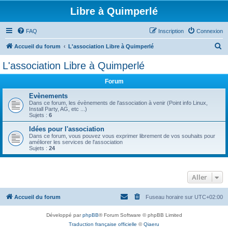
Libre à Quimperlé
FAQ
Inscription
Connexion
R
Accueil du forum
L'association Libre à Quimperlé
e
L'association Libre à Quimperlé
c
Forum
h
e
Evènements
Dans ce forum, les évènements de l'association à venir (Point info Linux,
r
Install Party, AG, etc ...)
Sujets :
6
c
Idées pour l'association
h
Dans ce forum, vous pouvez vous exprimer librement de vos souhaits pour
améliorer les services de l'association
e
Sujets :
24
r
Aller
Accueil du forum
Fuseau horaire sur
UTC+02:00
Développé par
phpBB
® Forum Software © phpBB Limited
Traduction française officielle
©
Qiaeru