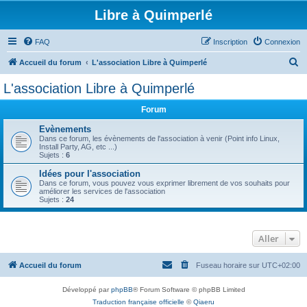
Libre à Quimperlé
FAQ
Inscription
Connexion
R
Accueil du forum
L'association Libre à Quimperlé
e
L'association Libre à Quimperlé
c
Forum
h
e
Evènements
Dans ce forum, les évènements de l'association à venir (Point info Linux,
r
Install Party, AG, etc ...)
Sujets :
6
c
Idées pour l'association
h
Dans ce forum, vous pouvez vous exprimer librement de vos souhaits pour
améliorer les services de l'association
e
Sujets :
24
r
Aller
Accueil du forum
Fuseau horaire sur
UTC+02:00
Développé par
phpBB
® Forum Software © phpBB Limited
Traduction française officielle
©
Qiaeru