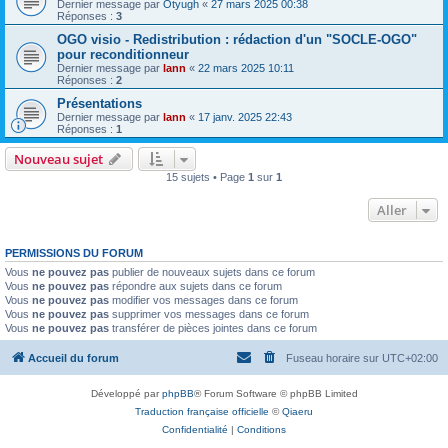
Dernier message par
Otyugh
«
27 mars 2025 00:38
Réponses :
3
OGO visio - Redistribution : rédaction d'un "SOCLE-OGO"
pour reconditionneur
Dernier message par
lann
«
22 mars 2025 10:11
Réponses :
2
Présentations
Dernier message par
lann
«
17 janv. 2025 22:43
Réponses :
1
Nouveau sujet
15 sujets • Page
1
sur
1
Aller
PERMISSIONS DU FORUM
Vous
ne pouvez pas
publier de nouveaux sujets dans ce forum
Vous
ne pouvez pas
répondre aux sujets dans ce forum
Vous
ne pouvez pas
modifier vos messages dans ce forum
Vous
ne pouvez pas
supprimer vos messages dans ce forum
Vous
ne pouvez pas
transférer de pièces jointes dans ce forum
Accueil du forum
Fuseau horaire sur
UTC+02:00
Développé par
phpBB
® Forum Software © phpBB Limited
Traduction française officielle
©
Qiaeru
Confidentialité
|
Conditions