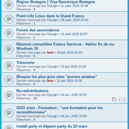
Région Bretagne | Visa Numérique Bretagne
Dernier message par
Otyugh
«
11 sept. 2025 15:48
Réponses :
4
Point info Linux dans le Ouest France
Dernier message par
Otyugh
«
09 sept. 2025 20:42
Réponses :
1
Forum des associations
Dernier message par
Otyugh
«
15 août 2025 20:57
Réponses :
2
Réunion conseillère France Services - Atelier fin de vie
Windows 10
Dernier message par
lann
«
06 juil. 2025 10:24
Réponses :
6
Trésorerie
Dernier message par
Otyugh
«
13 juin 2025 22:55
Réponses :
4
Bloquer les plus gros sites "pornos amateur"
Dernier message par
lann
«
11 juin 2025 10:06
Réponses :
5
Re-redistributions
Dernier message par
Otyugh
«
14 avr. 2025 20:25
Réponses :
10
1
2
OGO visio - Formation : "une formation pour les
reconditionneur"
Dernier message par
Otyugh
«
04 avr. 2025 15:06
Réponses :
3
install party et dépann party du 22 mars