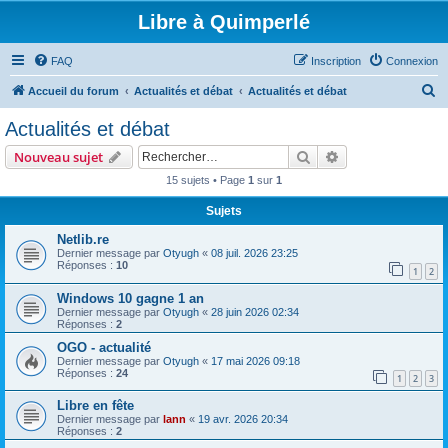
Libre à Quimperlé
FAQ
Inscription
Connexion
R
Accueil du forum
Actualités et débat
Actualités et débat
e
Actualités et débat
c
Rechercher
Recherche avanc
Nouveau sujet
h
15 sujets • Page
1
sur
1
e
Sujets
r
c
Netlib.re
Dernier message par
Otyugh
«
08 juil. 2026 23:25
h
Réponses :
10
1
2
e
Windows 10 gagne 1 an
r
Dernier message par
Otyugh
«
28 juin 2026 02:34
Réponses :
2
OGO - actualité
Dernier message par
Otyugh
«
17 mai 2026 09:18
Réponses :
24
1
2
3
Libre en fête
Dernier message par
lann
«
19 avr. 2026 20:34
Réponses :
2