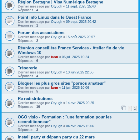
Région Bretagne | Visa Numérique Bretagne
Dernier message par
Otyugh
«
11 sept. 2025 15:48
Réponses :
4
Point info Linux dans le Ouest France
Dernier message par
Otyugh
«
09 sept. 2025 20:42
Réponses :
1
Forum des associations
Dernier message par
Otyugh
«
15 août 2025 20:57
Réponses :
2
Réunion conseillère France Services - Atelier fin de vie
Windows 10
Dernier message par
lann
«
06 juil. 2025 10:24
Réponses :
6
Trésorerie
Dernier message par
Otyugh
«
13 juin 2025 22:55
Réponses :
4
Bloquer les plus gros sites "pornos amateur"
Dernier message par
lann
«
11 juin 2025 10:06
Réponses :
5
Re-redistributions
Dernier message par
Otyugh
«
14 avr. 2025 20:25
Réponses :
10
1
2
OGO visio - Formation : "une formation pour les
reconditionneur"
Dernier message par
Otyugh
«
04 avr. 2025 15:06
Réponses :
3
install party et dépann party du 22 mars