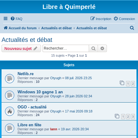
Libre à Quimperlé
FAQ
Inscription
Connexion
R
Accueil du forum
Actualités et débat
Actualités et débat
e
Actualités et débat
c
Rechercher
Recherche avanc
Nouveau sujet
h
15 sujets • Page
1
sur
1
e
Sujets
r
c
Netlib.re
Dernier message par
Otyugh
«
08 juil. 2026 23:25
h
Réponses :
10
1
2
e
Windows 10 gagne 1 an
r
Dernier message par
Otyugh
«
28 juin 2026 02:34
Réponses :
2
OGO - actualité
Dernier message par
Otyugh
«
17 mai 2026 09:18
Réponses :
24
1
2
3
Libre en fête
Dernier message par
lann
«
19 avr. 2026 20:34
Réponses :
2