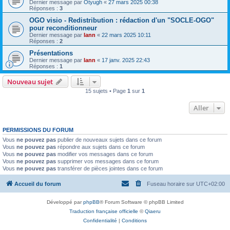
Dernier message par
Otyugh
«
27 mars 2025 00:38
Réponses :
3
OGO visio - Redistribution : rédaction d'un "SOCLE-OGO"
pour reconditionneur
Dernier message par
lann
«
22 mars 2025 10:11
Réponses :
2
Présentations
Dernier message par
lann
«
17 janv. 2025 22:43
Réponses :
1
Nouveau sujet
15 sujets • Page
1
sur
1
Aller
PERMISSIONS DU FORUM
Vous
ne pouvez pas
publier de nouveaux sujets dans ce forum
Vous
ne pouvez pas
répondre aux sujets dans ce forum
Vous
ne pouvez pas
modifier vos messages dans ce forum
Vous
ne pouvez pas
supprimer vos messages dans ce forum
Vous
ne pouvez pas
transférer de pièces jointes dans ce forum
Accueil du forum
Fuseau horaire sur
UTC+02:00
Développé par
phpBB
® Forum Software © phpBB Limited
Traduction française officielle
©
Qiaeru
Confidentialité
|
Conditions