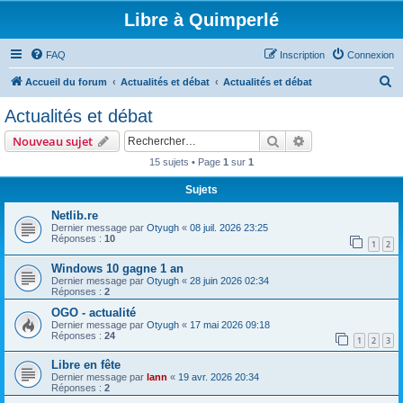
Libre à Quimperlé
FAQ
Inscription
Connexion
R
Accueil du forum
Actualités et débat
Actualités et débat
e
Actualités et débat
c
Rechercher
Recherche avanc
Nouveau sujet
h
15 sujets • Page
1
sur
1
e
Sujets
r
c
Netlib.re
Dernier message par
Otyugh
«
08 juil. 2026 23:25
h
Réponses :
10
1
2
e
Windows 10 gagne 1 an
r
Dernier message par
Otyugh
«
28 juin 2026 02:34
Réponses :
2
OGO - actualité
Dernier message par
Otyugh
«
17 mai 2026 09:18
Réponses :
24
1
2
3
Libre en fête
Dernier message par
lann
«
19 avr. 2026 20:34
Réponses :
2