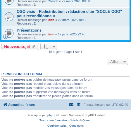
Dernier message par
Otyugh
«
27 mars 2025 00:38
Réponses :
3
OGO visio - Redistribution : rédaction d'un "SOCLE-OGO"
pour reconditionneur
Dernier message par
lann
«
22 mars 2025 10:11
Réponses :
2
Présentations
Dernier message par
lann
«
17 janv. 2025 22:43
Réponses :
1
Nouveau sujet
15 sujets • Page
1
sur
1
Aller
PERMISSIONS DU FORUM
Vous
ne pouvez pas
publier de nouveaux sujets dans ce forum
Vous
ne pouvez pas
répondre aux sujets dans ce forum
Vous
ne pouvez pas
modifier vos messages dans ce forum
Vous
ne pouvez pas
supprimer vos messages dans ce forum
Vous
ne pouvez pas
transférer de pièces jointes dans ce forum
Accueil du forum
Fuseau horaire sur
UTC+02:00
Développé par
phpBB
® Forum Software © phpBB Limited
Traduction française officielle
©
Qiaeru
Confidentialité
|
Conditions