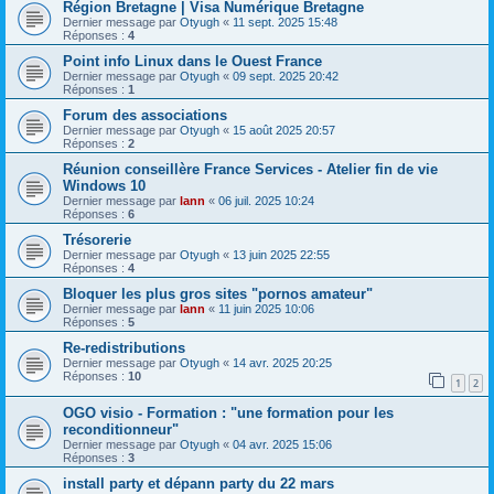
Région Bretagne | Visa Numérique Bretagne
Dernier message par
Otyugh
«
11 sept. 2025 15:48
Réponses :
4
Point info Linux dans le Ouest France
Dernier message par
Otyugh
«
09 sept. 2025 20:42
Réponses :
1
Forum des associations
Dernier message par
Otyugh
«
15 août 2025 20:57
Réponses :
2
Réunion conseillère France Services - Atelier fin de vie
Windows 10
Dernier message par
lann
«
06 juil. 2025 10:24
Réponses :
6
Trésorerie
Dernier message par
Otyugh
«
13 juin 2025 22:55
Réponses :
4
Bloquer les plus gros sites "pornos amateur"
Dernier message par
lann
«
11 juin 2025 10:06
Réponses :
5
Re-redistributions
Dernier message par
Otyugh
«
14 avr. 2025 20:25
Réponses :
10
1
2
OGO visio - Formation : "une formation pour les
reconditionneur"
Dernier message par
Otyugh
«
04 avr. 2025 15:06
Réponses :
3
install party et dépann party du 22 mars