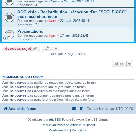
Dernier message par
Otyugh
«
27 mars 2025 00:38
Réponses :
3
OGO visio - Redistribution : rédaction d'un "SOCLE-OGO"
pour reconditionneur
Dernier message par
lann
«
22 mars 2025 10:11
Réponses :
2
Présentations
Dernier message par
lann
«
17 janv. 2025 22:43
Réponses :
1
Nouveau sujet
15 sujets • Page
1
sur
1
Aller
PERMISSIONS DU FORUM
Vous
ne pouvez pas
publier de nouveaux sujets dans ce forum
Vous
ne pouvez pas
répondre aux sujets dans ce forum
Vous
ne pouvez pas
modifier vos messages dans ce forum
Vous
ne pouvez pas
supprimer vos messages dans ce forum
Vous
ne pouvez pas
transférer de pièces jointes dans ce forum
Accueil du forum
Fuseau horaire sur
UTC+02:00
Développé par
phpBB
® Forum Software © phpBB Limited
Traduction française officielle
©
Qiaeru
Confidentialité
|
Conditions