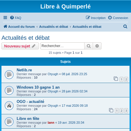
Libre à Quimperlé
FAQ
Inscription
Connexion
R
Accueil du forum
Actualités et débat
Actualités et débat
e
Actualités et débat
c
Rechercher
Recherche avanc
Nouveau sujet
h
15 sujets • Page
1
sur
1
e
Sujets
r
c
Netlib.re
Dernier message par
Otyugh
«
08 juil. 2026 23:25
h
Réponses :
10
1
2
e
Windows 10 gagne 1 an
r
Dernier message par
Otyugh
«
28 juin 2026 02:34
Réponses :
2
OGO - actualité
Dernier message par
Otyugh
«
17 mai 2026 09:18
Réponses :
24
1
2
3
Libre en fête
Dernier message par
lann
«
19 avr. 2026 20:34
Réponses :
2