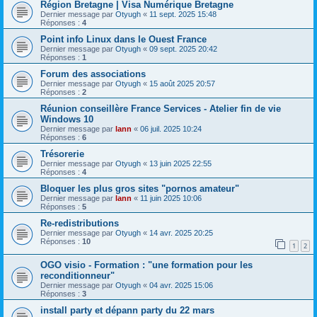
Région Bretagne | Visa Numérique Bretagne
Dernier message par
Otyugh
«
11 sept. 2025 15:48
Réponses :
4
Point info Linux dans le Ouest France
Dernier message par
Otyugh
«
09 sept. 2025 20:42
Réponses :
1
Forum des associations
Dernier message par
Otyugh
«
15 août 2025 20:57
Réponses :
2
Réunion conseillère France Services - Atelier fin de vie
Windows 10
Dernier message par
lann
«
06 juil. 2025 10:24
Réponses :
6
Trésorerie
Dernier message par
Otyugh
«
13 juin 2025 22:55
Réponses :
4
Bloquer les plus gros sites "pornos amateur"
Dernier message par
lann
«
11 juin 2025 10:06
Réponses :
5
Re-redistributions
Dernier message par
Otyugh
«
14 avr. 2025 20:25
Réponses :
10
1
2
OGO visio - Formation : "une formation pour les
reconditionneur"
Dernier message par
Otyugh
«
04 avr. 2025 15:06
Réponses :
3
install party et dépann party du 22 mars