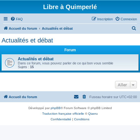
Libre à Quimperlé
FAQ
Inscription
Connexion
R
Accueil du forum
Actualités et débat
e
Actualités et débat
c
Forum
h
e
Actualités et débat
Dans ce forum, vous pouvez parler de ce qui bon vous semble
r
Sujets :
15
c
h
Aller
e
r
Accueil du forum
Fuseau horaire sur
UTC+02:00
Développé par
phpBB
® Forum Software © phpBB Limited
Traduction française officielle
©
Qiaeru
Confidentialité
|
Conditions