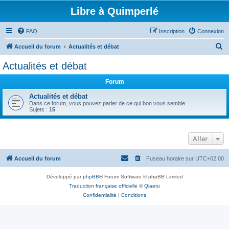
Libre à Quimperlé
FAQ
Inscription
Connexion
R
Accueil du forum
Actualités et débat
e
Actualités et débat
c
Forum
h
e
Actualités et débat
Dans ce forum, vous pouvez parler de ce qui bon vous semble
r
Sujets :
15
c
h
Aller
e
r
Accueil du forum
Fuseau horaire sur
UTC+02:00
Développé par
phpBB
® Forum Software © phpBB Limited
Traduction française officielle
©
Qiaeru
Confidentialité
|
Conditions