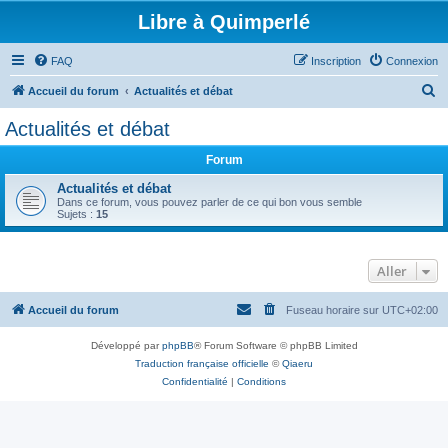
Libre à Quimperlé
FAQ
Inscription
Connexion
R
Accueil du forum
Actualités et débat
e
Actualités et débat
c
Forum
h
e
Actualités et débat
Dans ce forum, vous pouvez parler de ce qui bon vous semble
r
Sujets :
15
c
h
Aller
e
r
Accueil du forum
Fuseau horaire sur
UTC+02:00
Développé par
phpBB
® Forum Software © phpBB Limited
Traduction française officielle
©
Qiaeru
Confidentialité
|
Conditions