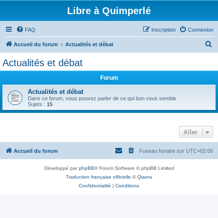
Libre à Quimperlé
FAQ
Inscription
Connexion
R
Accueil du forum
Actualités et débat
e
Actualités et débat
c
Forum
h
e
Actualités et débat
Dans ce forum, vous pouvez parler de ce qui bon vous semble
r
Sujets :
15
c
h
Aller
e
r
Accueil du forum
Fuseau horaire sur
UTC+02:00
Développé par
phpBB
® Forum Software © phpBB Limited
Traduction française officielle
©
Qiaeru
Confidentialité
|
Conditions