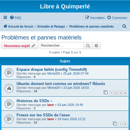
Libre à Quimperlé
FAQ
Inscription
Connexion
R
Accueil du forum
Entraide et Partage
Problèmes et pannes matériels
e
Problèmes et pannes matériels
c
Rechercher
Recherche avanc
Nouveau sujet
h
8 sujets • Page
1
sur
1
e
Sujets
r
c
Espace disque faible (config Timeshift)
Dernier message par
Michel29
«
25 juil. 2026 07:49
h
Réponses :
9
e
Ubuntu devient lent comme un windows? Résolu
Dernier message par
Michel29
«
23 juin 2026 18:03
r
Réponses :
34
1
2
3
4
Histoires de SSDs ~
Dernier message par
lann
«
03 juin 2026 19:49
Réponses :
3
Freeze sur les SSDs de l'asso
Dernier message par
lann
«
18 mars 2026 12:21
Réponses :
10
1
2