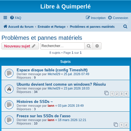
Libre à Quimperlé
FAQ
Inscription
Connexion
R
Accueil du forum
Entraide et Partage
Problèmes et pannes matériels
e
Problèmes et pannes matériels
c
Rechercher
Recherche avanc
Nouveau sujet
h
8 sujets • Page
1
sur
1
e
Sujets
r
c
Espace disque faible (config Timeshift)
Dernier message par
Michel29
«
25 juil. 2026 07:49
h
Réponses :
9
e
Ubuntu devient lent comme un windows? Résolu
Dernier message par
Michel29
«
23 juin 2026 18:03
r
Réponses :
34
1
2
3
4
Histoires de SSDs ~
Dernier message par
lann
«
03 juin 2026 19:49
Réponses :
3
Freeze sur les SSDs de l'asso
Dernier message par
lann
«
18 mars 2026 12:21
Réponses :
10
1
2