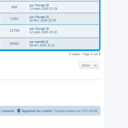
par
Otyugh
866
13 mars 2026 01:29
par
Otyugh
1193
16 févr. 2026 22:25
par
Otyugh
12764
12 sept. 2025 23:10
par
wardidi
29461
18 avr. 2025 15:11
8 sujets • Page
1
sur
1
Aller
 contacter
Supprimer les cookies
Fuseau horaire sur
UTC+02:00