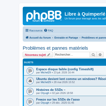
Libre à Quimperlé
Un forum pour interagir avec les adh
Raccourcis
FAQ
Accueil du forum
Entraide et Partage
Problèmes et panne
Problèmes et pannes matériels
Recher
Re
Nouveau sujet
SUJETS
Espace disque faible (config Timeshift)
par
Michel29
»
23 juil. 2026 16:44
Ubuntu devient lent comme un windows? Réso
par
Michel29
»
28 mai 2026 15:52
Histoires de SSDs ~
par
Otyugh
»
02 juin 2026 18:58
Freeze sur les SSDs de l'asso
par
Otyugh
»
29 déc. 2025 01:45