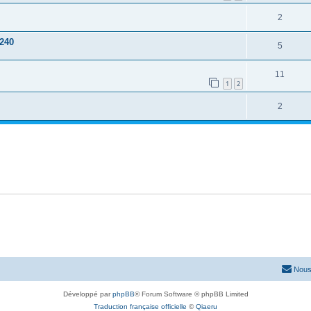
2
240
5
11
1
2
2
Nous
Développé par
phpBB
® Forum Software © phpBB Limited
Traduction française officielle
©
Qiaeru