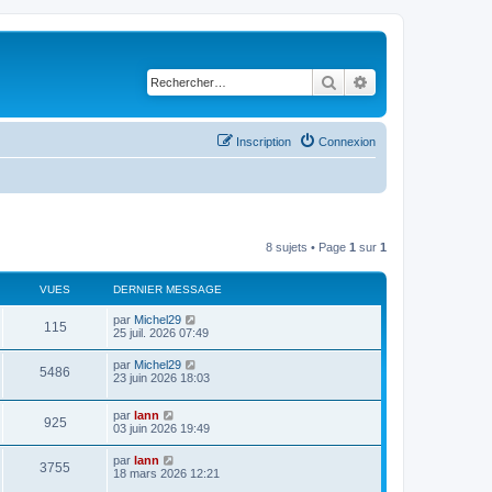
Rechercher
Recherche avancé
Inscription
Connexion
8 sujets • Page
1
sur
1
VUES
DERNIER MESSAGE
par
Michel29
115
25 juil. 2026 07:49
par
Michel29
5486
23 juin 2026 18:03
par
lann
925
03 juin 2026 19:49
par
lann
3755
18 mars 2026 12:21