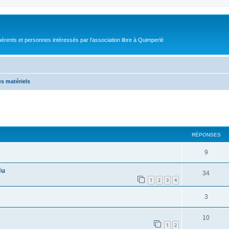
érents et personnes intéressés par l'association libre à Quimperlé
s matériels
cher
cherche avancée
RÉPONSES
9
lu
34
1
2
3
4
3
10
1
2