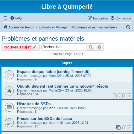
Libre à Quimperlé
FAQ
Inscription
Connexion
R
Accueil du forum
Entraide et Partage
Problèmes et pannes matériels
e
Problèmes et pannes matériels
c
Rechercher
Recherche avanc
Nouveau sujet
h
8 sujets • Page
1
sur
1
e
Sujets
r
c
Espace disque faible (config Timeshift)
Dernier message par
Michel29
«
25 juil. 2026 07:49
h
Réponses :
9
e
Ubuntu devient lent comme un windows? Résolu
Dernier message par
Michel29
«
23 juin 2026 18:03
r
Réponses :
34
1
2
3
4
Histoires de SSDs ~
Dernier message par
lann
«
03 juin 2026 19:49
Réponses :
3
Freeze sur les SSDs de l'asso
Dernier message par
lann
«
18 mars 2026 12:21
Réponses :
10
1
2