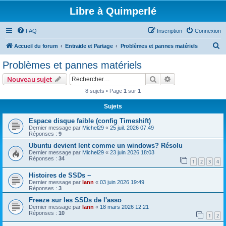
Libre à Quimperlé
FAQ
Inscription
Connexion
R
Accueil du forum
Entraide et Partage
Problèmes et pannes matériels
e
Problèmes et pannes matériels
c
Rechercher
Recherche avanc
Nouveau sujet
h
8 sujets • Page
1
sur
1
e
Sujets
r
c
Espace disque faible (config Timeshift)
Dernier message par
Michel29
«
25 juil. 2026 07:49
h
Réponses :
9
e
Ubuntu devient lent comme un windows? Résolu
Dernier message par
Michel29
«
23 juin 2026 18:03
r
Réponses :
34
1
2
3
4
Histoires de SSDs ~
Dernier message par
lann
«
03 juin 2026 19:49
Réponses :
3
Freeze sur les SSDs de l'asso
Dernier message par
lann
«
18 mars 2026 12:21
Réponses :
10
1
2