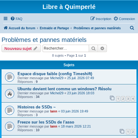
Libre à Quimperlé
FAQ
Inscription
Connexion
R
Accueil du forum
Entraide et Partage
Problèmes et pannes matériels
e
Problèmes et pannes matériels
c
Rechercher
Recherche avanc
Nouveau sujet
h
8 sujets • Page
1
sur
1
e
Sujets
r
c
Espace disque faible (config Timeshift)
Dernier message par
Michel29
«
25 juil. 2026 07:49
h
Réponses :
9
e
Ubuntu devient lent comme un windows? Résolu
Dernier message par
Michel29
«
23 juin 2026 18:03
r
Réponses :
34
1
2
3
4
Histoires de SSDs ~
Dernier message par
lann
«
03 juin 2026 19:49
Réponses :
3
Freeze sur les SSDs de l'asso
Dernier message par
lann
«
18 mars 2026 12:21
Réponses :
10
1
2