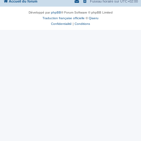
Accueil du forum
Fuseau horaire sur
UTC+02:00
Développé par
phpBB
® Forum Software © phpBB Limited
Traduction française officielle
©
Qiaeru
Confidentialité
|
Conditions