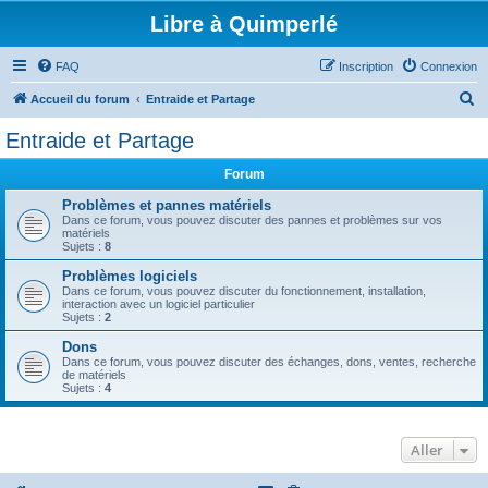
Libre à Quimperlé
FAQ
Inscription
Connexion
R
Accueil du forum
Entraide et Partage
e
Entraide et Partage
c
Forum
h
e
Problèmes et pannes matériels
Dans ce forum, vous pouvez discuter des pannes et problèmes sur vos
r
matériels
Sujets :
8
c
Problèmes logiciels
h
Dans ce forum, vous pouvez discuter du fonctionnement, installation,
interaction avec un logiciel particulier
e
Sujets :
2
r
Dons
Dans ce forum, vous pouvez discuter des échanges, dons, ventes, recherche
de matériels
Sujets :
4
Aller