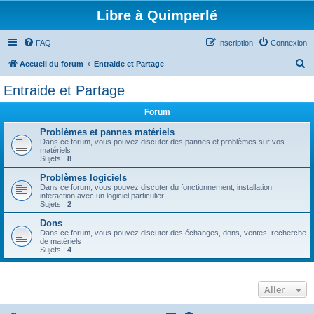
Libre à Quimperlé
FAQ
Inscription
Connexion
R
Accueil du forum
Entraide et Partage
e
Entraide et Partage
c
Forum
h
e
Problèmes et pannes matériels
Dans ce forum, vous pouvez discuter des pannes et problèmes sur vos
r
matériels
Sujets :
8
c
Problèmes logiciels
h
Dans ce forum, vous pouvez discuter du fonctionnement, installation,
interaction avec un logiciel particulier
e
Sujets :
2
r
Dons
Dans ce forum, vous pouvez discuter des échanges, dons, ventes, recherche
de matériels
Sujets :
4
Aller