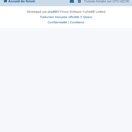
Accueil du forum
Fuseau horaire sur
UTC+02:00
Développé par
phpBB
® Forum Software © phpBB Limited
Traduction française officielle
©
Qiaeru
Confidentialité
|
Conditions