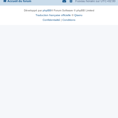
Accueil du forum
Fuseau horaire sur
UTC+02:00
Développé par
phpBB
® Forum Software © phpBB Limited
Traduction française officielle
©
Qiaeru
Confidentialité
|
Conditions