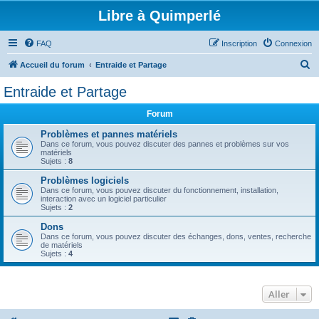
Libre à Quimperlé
FAQ
Inscription
Connexion
R
Accueil du forum
Entraide et Partage
e
Entraide et Partage
c
Forum
h
e
Problèmes et pannes matériels
Dans ce forum, vous pouvez discuter des pannes et problèmes sur vos
r
matériels
Sujets :
8
c
Problèmes logiciels
h
Dans ce forum, vous pouvez discuter du fonctionnement, installation,
interaction avec un logiciel particulier
e
Sujets :
2
r
Dons
Dans ce forum, vous pouvez discuter des échanges, dons, ventes, recherche
de matériels
Sujets :
4
Aller