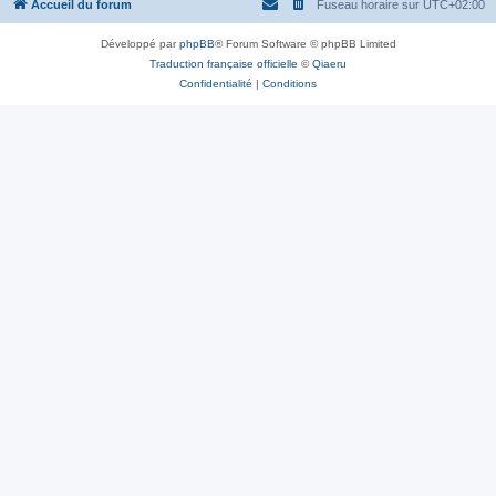
Accueil du forum
Fuseau horaire sur
UTC+02:00
Développé par
phpBB
® Forum Software © phpBB Limited
Traduction française officielle
©
Qiaeru
Confidentialité
|
Conditions