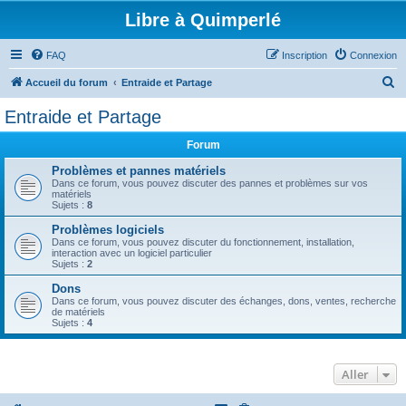
Libre à Quimperlé
FAQ
Inscription
Connexion
R
Accueil du forum
Entraide et Partage
e
Entraide et Partage
c
Forum
h
e
Problèmes et pannes matériels
Dans ce forum, vous pouvez discuter des pannes et problèmes sur vos
r
matériels
Sujets :
8
c
Problèmes logiciels
h
Dans ce forum, vous pouvez discuter du fonctionnement, installation,
interaction avec un logiciel particulier
e
Sujets :
2
r
Dons
Dans ce forum, vous pouvez discuter des échanges, dons, ventes, recherche
de matériels
Sujets :
4
Aller