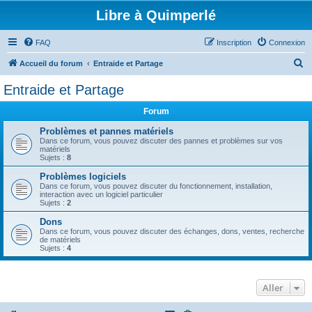
Libre à Quimperlé
FAQ
Inscription
Connexion
R
Accueil du forum
Entraide et Partage
e
Entraide et Partage
c
Forum
h
e
Problèmes et pannes matériels
Dans ce forum, vous pouvez discuter des pannes et problèmes sur vos
r
matériels
Sujets :
8
c
Problèmes logiciels
h
Dans ce forum, vous pouvez discuter du fonctionnement, installation,
interaction avec un logiciel particulier
e
Sujets :
2
r
Dons
Dans ce forum, vous pouvez discuter des échanges, dons, ventes, recherche
de matériels
Sujets :
4
Aller