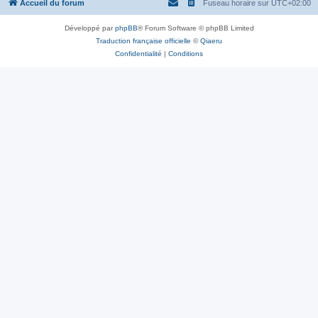
Accueil du forum
Fuseau horaire sur
UTC+02:00
Développé par
phpBB
® Forum Software © phpBB Limited
Traduction française officielle
©
Qiaeru
Confidentialité
|
Conditions